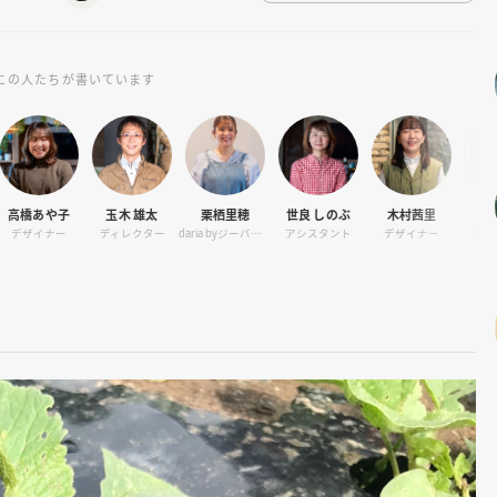
この人たちが書いています
玉木 雄太
栗栖里穂
世良 しのぶ
木村茜里
世良 浩章
ディレクター
daria byジーバーFOOD マネージャー
アシスタント
デザイナー
ディレクター