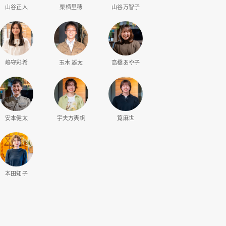
山谷正人
栗栖里穂
山谷万智子
嶋守彩希
玉木 雄太
高橋あや子
嶋守彩希
田村 陽子
本田知子
宇夫方爽帆
筧麻世
小林
デザイナー
ディレクター / オーナーサポート
コーディネーター
サポートデザイナー
サポートデザイナー
デザ
安本健太
宇夫方爽帆
筧麻世
本田知子