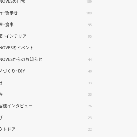
ENOVESの日常
189
行・街歩き
109
理・食事
95
築・インテリア
95
ENOVESのイベント
71
ENOVESからのお知らせ
44
ノづくり・DIY
40
日
33
族
33
客様インタビュー
26
び
23
ウトドア
22