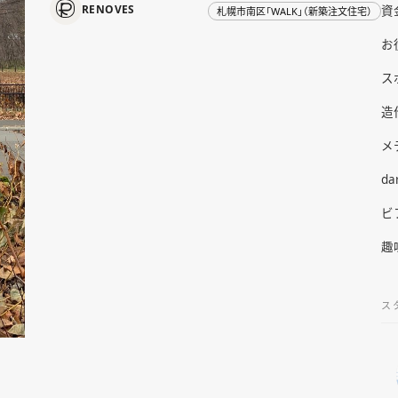
RENOVES
資
札幌市南区「WALK」（新築注文住宅）
お
ス
造
メ
da
ビ
趣
ス