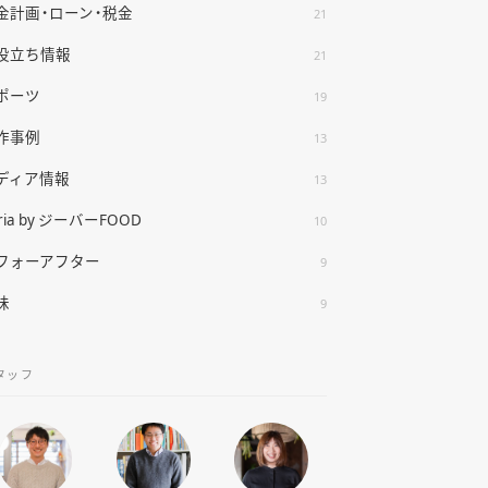
金計画・ローン・税金
21
役立ち情報
21
ポーツ
19
作事例
13
ディア情報
13
ria by ジーバーFOOD
10
フォーアフター
9
味
9
タッフ