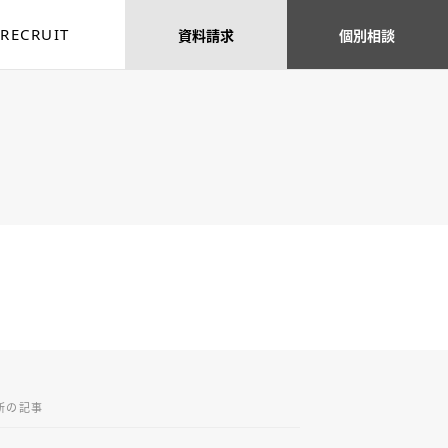
RECRUIT
資料
請求
個別
相談
新の記事