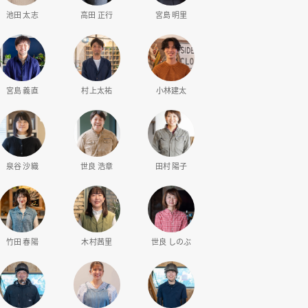
池田 太志
高田 正行
宮島 明里
宮島 義直
村上太祐
小林建太
泉谷 沙織
世良 浩章
田村 陽子
竹田 春陽
木村茜里
世良 しのぶ