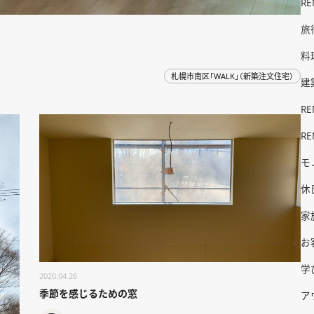
R
旅
料
札幌市南区「WALK」（新築注文住宅）
建
R
R
モ
休
家
お
学
2020.04.26
季節を感じるための窓
ア