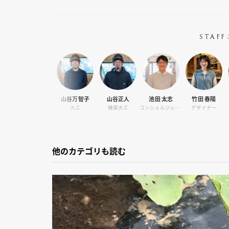
STAFF
健太
山谷万智子
山谷正人
池田 太志
竹田 春陽
高橋あや子
クター
大工
棟梁大工
コンシェルジュ・カメラマン
デザイナー
デザイナー
他のカテゴリも読む