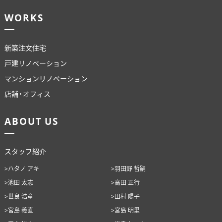
WORKS
新築注文住宅
戸建リノベーション
マンションリノベーション
店舗・オフィス
ABOUT US
スタッフ紹介
>ハタノ アキ
>羽田野 哲嗣
>池田 太志
>高田 正行
>世良 浩章
>田村 陽子
>宮島 義直
>宮島 明里