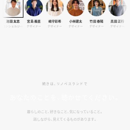
田 太志
宮島 義直
嶋守彩希
小林建太
竹田 春陽
高田 正行
栗栖
コンシェルジュ・カメラマン
デザイナー
デザイナー
デザイナー
デザイナー
デザイナー
続きは、リノベスランドで
あなたのことを、聴かせてください。
暮らしのこと、好きなこと、気になっていること。
話しながら、見えてくるものがあります。