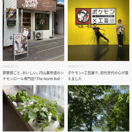
2026.07.11
2026.07.17
罪悪感ごと、おいしい。円山裏参道のシ
ポケモン×工芸展で、初代世代の心が震
ナモンロール専門店「The North Rolls」
えました
へ