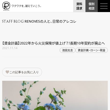
資料
個別
ワクワクを、越えていこう。
請求
相談
RENOVESの人と、日常のアレコレ
STAFF BLOG
【資金計画】2022年から火災保険が値上げ？！長期10年契約が廃止へ
2021.11.14
池田太志
資金計画・ローン・税金
この記事をお気に入り