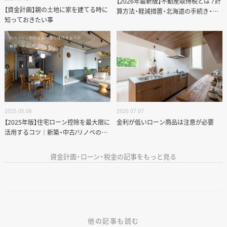
【2026年最新版】不動産取得税とは？計
【資金計画】親の土地に家を建てる時に
算方法・軽減措置・北海道の手続き・リ
知っておきたい事
ノベーション時の注意ポイントまで徹
底解説
ANATA.
EVENT
WORKS
2025.05.06
2020.07.07
【2025年版】住宅ローン控除を最大限に
金利が低いローン商品は注意が必要
ABOUT US
活用するコツ｜新築・中古/リノベの違
い
STAFF BLOG
資金計画・ローン・税金の記事をもっと見る
RECRUIT
資料請求
個別相談
他の記事も読む