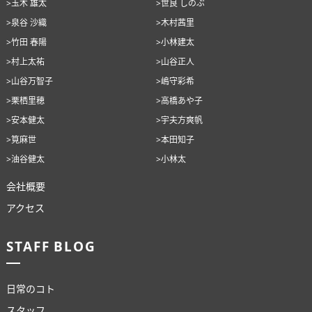
>玉木 雄太
>世良 しのぶ
>泉谷 沙織
>木村茜里
>竹田 春陽
>小林建太
>村上太祐
>山谷正人
>山谷万智子
>嶋守彩希
>栗栖里穂
>高橋あや子
>安本健太
>宇夫方爽帆
>筧麻世
>本田知子
>油谷健太
>小林太
会社概要
アクセス
STAFF BLOG
日常のコト
スタッフ