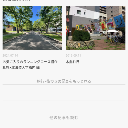
2024.07.14
2016.09.11
お気に入りのランニングコース紹介 -
木漏れ日
札幌・北海道大学構内 編
旅行・街歩きの記事をもっと見る
ANATA.
EVENT
WORKS
ABOUT US
他の記事も読む
STAFF BLOG