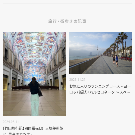
旅行・街歩きの記事
2025.11.21
お気に入りのランニングコース – ヨー
ロッパ編①「バルセロネータ 〜スペイ
ン バルセロナ〜」
2024.08.11
【竹田旅行記】四国編vol.3「大塚美術館
と、最高のカツオ」