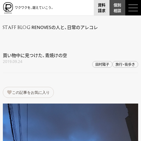
資料
個別
ワクワクを、越えていこう。
請求
相談
RENOVESの人と、日常のアレコレ
STAFF BLOG
買い物中に見つけた、青焼けの空
2019.09.24
田村陽子
旅行・街歩き
この記事をお気に入り