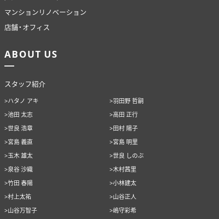
マンションリノベーション
店舗・オフィス
ABOUT US
スタッフ紹介
>ハタノ アキ
>羽田野 哲嗣
>池田 太志
>高田 正行
>世良 浩章
>田村 陽子
>宮島 義直
>宮島 明里
>玉木 雄太
>世良 しのぶ
>泉谷 沙織
>木村茜里
>竹田 春陽
>小林建太
>村上太祐
>山谷正人
>山谷万智子
>嶋守彩希