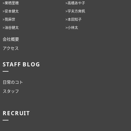
>栗栖里穂
>高橋あや子
>安本健太
>宇夫方爽帆
>筧麻世
>本田知子
>油谷健太
>小林太
会社概要
アクセス
STAFF BLOG
日常のコト
スタッフ
RECRUIT