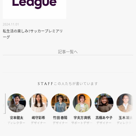
2024.11.01
私生活の楽しみ！サッカープレミアリ
ーグ
記事一覧へ
この人たちが書いています
STAFF
安本健太
嶋守彩希
竹田 春陽
宇夫方爽帆
高橋あや子
玉木 雄太
栗
ィレクター
デザイナー
デザイナー
サポートデザイナー
デザイナー
ディレクター