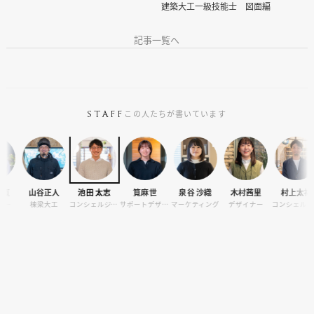
建築大工一級技能士 図面編
記事一覧へ
この人たちが書いています
STAFF
池田 太志
筧麻世
泉谷 沙織
木村茜里
村上太祐
宇夫方爽帆
コンシェルジュ・カメラマン
サポートデザイナー
マーケティング
デザイナー
コンシェルジュ
サポートデザイナー