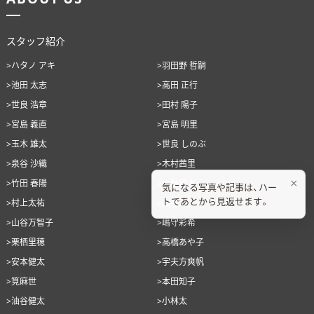
スタッフ紹介
>ハタノ アキ
>羽田野 哲嗣
>池田 太志
>高田 正行
>世良 浩章
>田村 陽子
>宮島 義直
>宮島 明里
>玉木 雄太
>世良 しのぶ
>泉谷 沙織
>木村茜里
×
>竹田 春陽
>小林建太
気になる写真や記事は、ハー
トであとから見返せます。
>村上太祐
>山谷正人
>山谷万智子
>嶋守彩希
>栗栖里穂
>高橋あや子
>安本健太
>宇夫方爽帆
>筧麻世
>本田知子
>油谷健太
>小林太