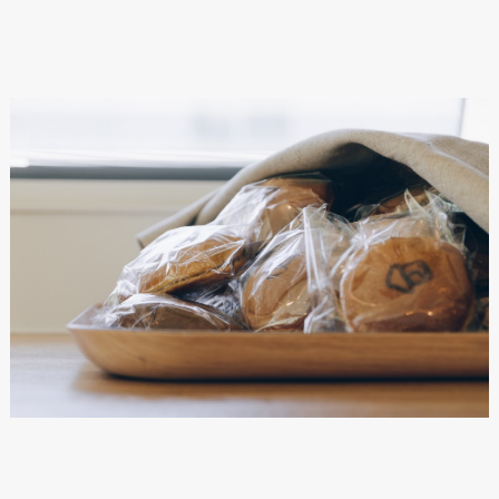
ANATA.
EVENT
WORKS
ABOUT US
STAFF BLOG
RECRUIT