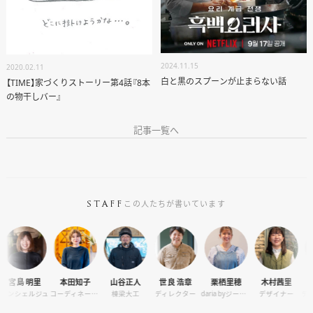
2024.11.15
2020.02.11
白と黒のスプーンが止まらない話
【TIME】家づくりストーリー第4話『8本
の物干しバー』
記事一覧へ
この人たちが書いています
STAFF
 明里
本田知子
山谷正人
世良 浩章
栗栖里穂
木村茜里
田村 
ェルジュ
コーディネーター
棟梁大工
ディレクター
daria byジーバーFOOD マネージャー
デザイナー