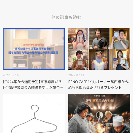
他の記事も読む
2022.02.16
2022.07.11
【令和4年から適用予定】直系尊属から
RENO CAFE「Kiji」オーナー髙西様から、
住宅取得等資金の贈与を受けた場合の
心もお腹も満たされるプレゼント
贈与税の非課税措置等