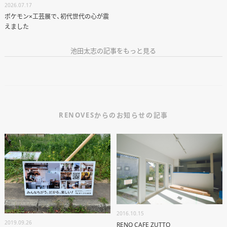
2026.07.17
ポケモン×工芸展で、初代世代の心が震
えました
池田太志の記事をもっと見る
RENOVESからのお知らせの記事
ANATA.
EVENT
WORKS
ABOUT US
2016.10.15
2019.09.26
RENO CAFE ZUTTO