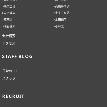
>栗栖里穂
>高橋あや子
>安本健太
>宇夫方爽帆
>筧麻世
>本田知子
>油谷健太
>小林太
会社概要
アクセス
STAFF BLOG
日常のコト
スタッフ
RECRUIT