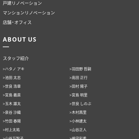
戸建リノベーション
マンションリノベーション
店舗・オフィス
ABOUT US
スタッフ紹介
>ハタノ アキ
>羽田野 哲嗣
>池田 太志
>高田 正行
>世良 浩章
>田村 陽子
>宮島 義直
>宮島 明里
>玉木 雄太
>世良 しのぶ
>泉谷 沙織
>木村茜里
>竹田 春陽
>小林建太
>村上太祐
>山谷正人
>山谷万智子
>嶋守彩希