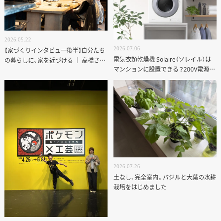
2026.05.22
2026.07.06
【家づくりインタビュー後半】自分たち
電気衣類乾燥機 Solaire（ソレイル）は
の暮らしに、家を近づける ｜ 高橋さん
マンションに設置できる？200V電源・
ご夫妻のリノベーション
排気ルート・リノベーションの注意点
2026.07.26
土なし、完全室内。バジルと大葉の水耕
栽培をはじめました