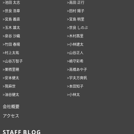
>池田 太志
>高田 正行
>世良 浩章
>田村 陽子
>宮島 義直
>宮島 明里
>玉木 雄太
>世良 しのぶ
>泉谷 沙織
>木村茜里
>竹田 春陽
>小林建太
>村上太祐
>山谷正人
>山谷万智子
>嶋守彩希
>栗栖里穂
>高橋あや子
>安本健太
>宇夫方爽帆
>筧麻世
>本田知子
>油谷健太
>小林太
会社概要
アクセス
STAFF BLOG