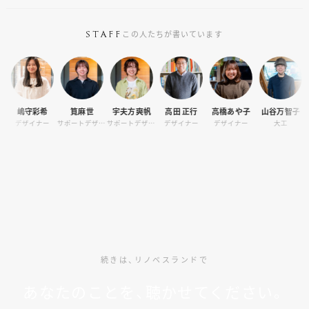
この人たちが書いています
STAFF
嶋守彩希
筧麻世
宇夫方爽帆
高田 正行
高橋あや子
山谷万智子
村
デザイナー
サポートデザイナー
サポートデザイナー
デザイナー
デザイナー
大工
コンシ
続きは、リノベスランドで
あなたのことを、聴かせてください。