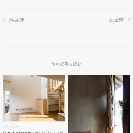
EVENT
WORKS
前の記事
次の記事
ABOUT US
STAFF BLOG
RECRUIT
資料請求
他の記事も読む
個別相談
オーナー様専用サイト CLUB RENOVES
2021.11.23