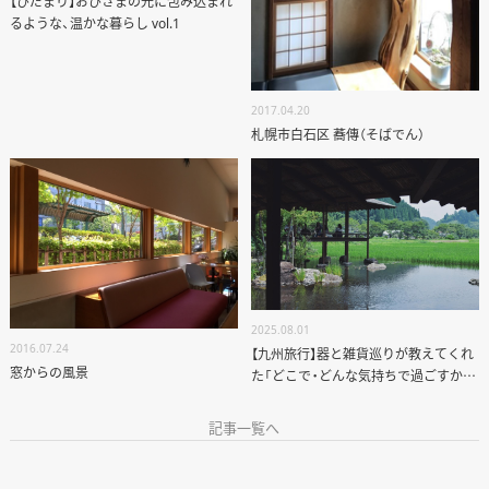
【ひだまり】おひさまの光に包み込まれ
るような、温かな暮らし vol.1
2017.04.20
札幌市白石区 蕎傳（そばでん）
2025.08.01
2016.07.24
【九州旅行】器と雑貨巡りが教えてくれ
窓からの風景
た「どこで・どんな気持ちで過ごすか」
の大切さ
記事一覧へ