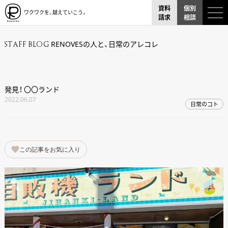
資料
個別
ワクワクを、越えていこう。
請求
相談
RENOVESの人と、日常のアレコレ
STAFF BLOG
発見！ 〇〇ランド
2022.06.07
日常のコト
この記事をお気に入り