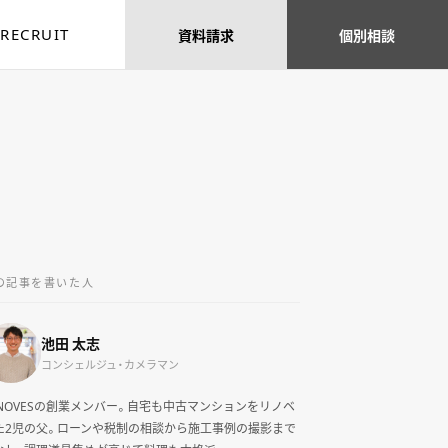
RECRUIT
資料
請求
個別
相談
の記事を書いた人
池田 太志
コンシェルジュ・カメラマン
ENOVESの創業メンバー。自宅も中古マンションをリノベ
た2児の父。ローンや税制の相談から施工事例の撮影まで