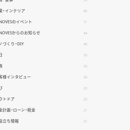
築・インテリア
95
ENOVESのイベント
71
ENOVESからのお知らせ
44
ノづくり・DIY
40
日
33
族
33
客様インタビュー
26
び
23
ウトドア
22
金計画・ローン・税金
21
役立ち情報
21