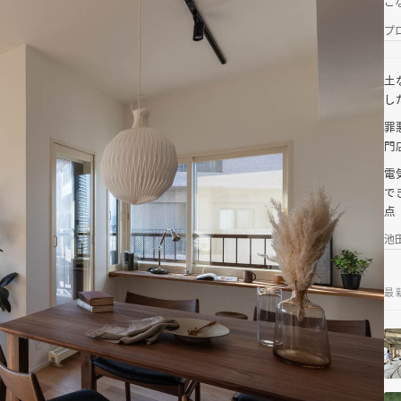
こ
プ
土
し
罪
門店
電
で
点
池
最