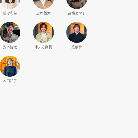
嶋守彩希
玉木 雄太
高橋あや子
安本健太
宇夫方爽帆
筧麻世
本田知子