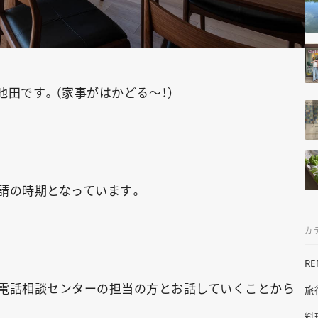
田です。（家事がはかどる〜！）
請の時期となっています。
カ
R
、電話相談センターの担当の方とお話していくことから
旅
料