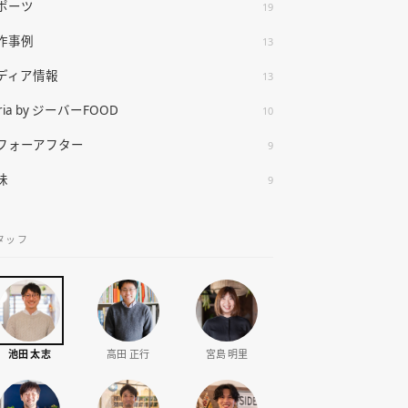
ポーツ
19
作事例
13
ディア情報
13
ria by ジーバーFOOD
10
フォーアフター
9
味
9
タッフ
池田 太志
高田 正行
宮島 明里