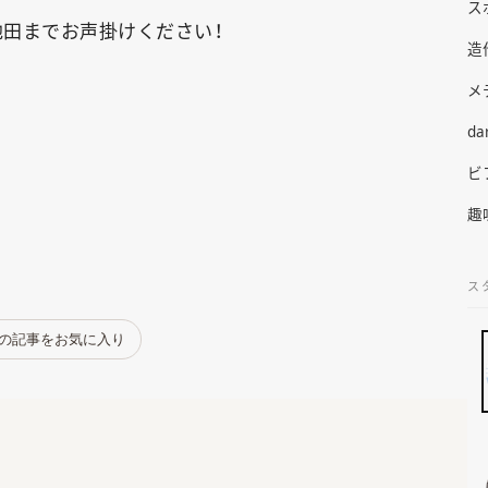
ス
田までお声掛けください！
造
メ
da
ビ
趣
ス
の記事をお気に入り