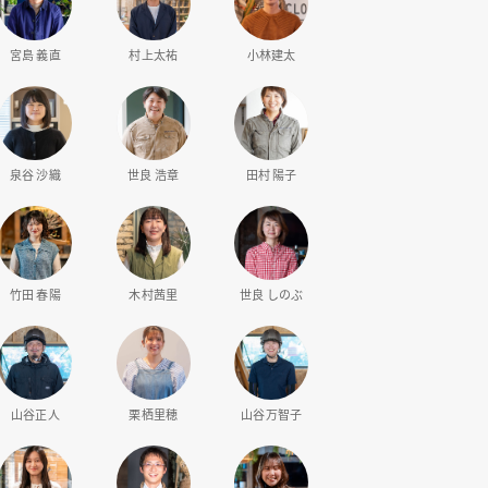
宮島 義直
村上太祐
小林建太
泉谷 沙織
世良 浩章
田村 陽子
竹田 春陽
木村茜里
世良 しのぶ
山谷正人
栗栖里穂
山谷万智子