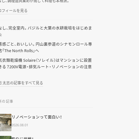
なし、調理道具集めが高じて料理も本格派。
ロフィールを見る
なし、完全室内。バジルと大葉の水耕栽培をはじめま
た
悪感ごと、おいしい。円山裏参道のシナモンロール専
「The North Rolls」へ
気衣類乾燥機 Solaire（ソレイル）はマンションに設置
きる？200V電源・排気ルート・リノベーションの注意
田 太志の記事をすべて見る
新の記事
リノベーションって面白い！
2026.08.01
釣りに挑戦！