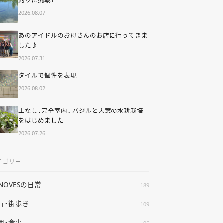
2026.08.07
あのアイドルのお母さんのお店に行ってきま
した♪
2026.07.31
タイルで個性を表現
2026.08.02
土なし、完全室内。バジルと大葉の水耕栽培
をはじめました
2026.07.26
テゴリー
ENOVESの日常
189
行・街歩き
109
理・食事
95