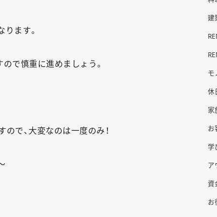
建
なります。
R
R
すので慎重に進めましょう。
モ
休
家
お
すので、大変なのは一度のみ！
学
〜
ア
資
お