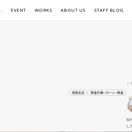
.
EVENT
WORKS
ABOUT US
STAFF BLOG
こ
池田太志
資金計画・ローン・税金
R
し