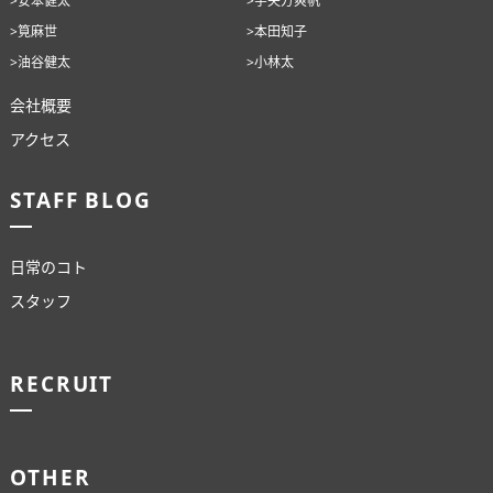
>筧麻世
>本田知子
>油谷健太
>小林太
会社概要
アクセス
STAFF BLOG
日常のコト
スタッフ
RECRUIT
OTHER