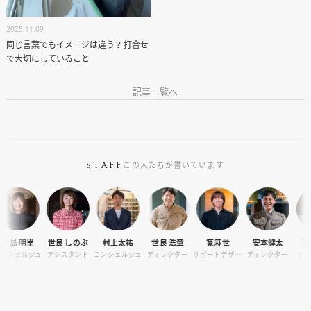
2025.11.09
同じ言葉でもイメージは違う？ 打合せ
で大切にしていること
記事一覧へ
この人たちが書いています
STAFF
世良 しのぶ
村上太祐
世良 浩章
筧麻世
安本健太
玉木 雄太
ュ
アシスタント
コンシェルジュ
ディレクター
サポートデザイナー
ディレクター
ディレクター