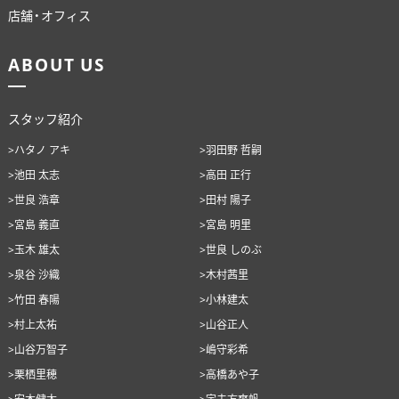
店舗・オフィス
ABOUT US
スタッフ紹介
>ハタノ アキ
>羽田野 哲嗣
>池田 太志
>高田 正行
>世良 浩章
>田村 陽子
>宮島 義直
>宮島 明里
>玉木 雄太
>世良 しのぶ
>泉谷 沙織
>木村茜里
>竹田 春陽
>小林建太
>村上太祐
>山谷正人
>山谷万智子
>嶋守彩希
>栗栖里穂
>高橋あや子
>安本健太
>宇夫方爽帆