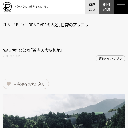
資料
個別
ワクワクを、越えていこう。
請求
相談
RENOVESの人と、日常のアレコレ
STAFF BLOG
“破天荒” な公園「養老天命反転地」
2019.09.06
建築・インテリア
この記事をお気に入り