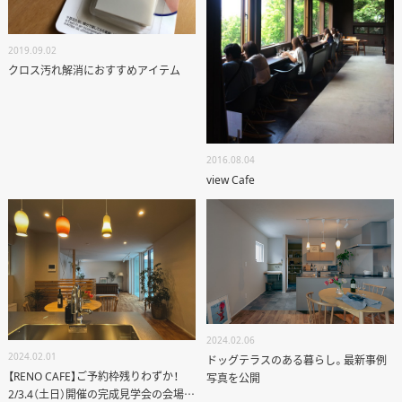
資料請求
2019.09.02
個別相談
クロス汚れ解消におすすめアイテム
オーナー様専用サイト CLUB RENOVES
2016.08.04
view Cafe
2024.02.06
2024.02.01
ドッグテラスのある暮らし。最新事例
【RENO CAFE】ご予約枠残りわずか！
写真を公開
2/3.4（土日）開催の完成見学会の会場コ