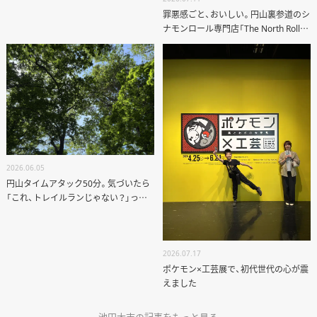
罪悪感ごと、おいしい。円山裏参道のシ
ナモンロール専門店「The North Rolls」
へ
2026.06.05
円山タイムアタック50分。気づいたら
「これ、トレイルランじゃない？」って
なってた話
2026.07.17
ポケモン×工芸展で、初代世代の心が震
えました
池田太志の記事をもっと見る