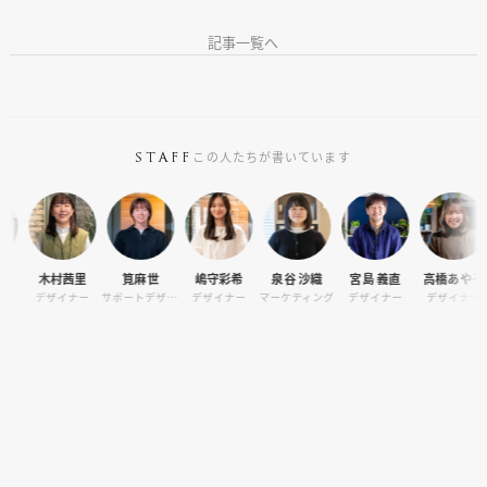
ーディネート
記事一覧へ
この人たちが書いています
STAFF
木村茜里
筧麻世
嶋守彩希
泉谷 沙織
宮島 義直
高橋あや子
田
デザイナー
サポートデザイナー
デザイナー
マーケティング
デザイナー
デザイナー