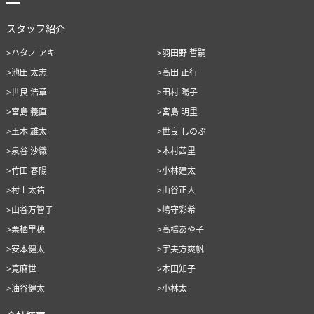
スタッフ紹介
>ハタノ アキ
>羽田野 哲嗣
>池田 太志
>高田 正行
>世良 浩章
>田村 陽子
>宮島 義直
>宮島 明里
>玉木 雄太
>世良 しのぶ
>泉谷 沙織
>木村茜里
>竹田 春陽
>小林建太
>村上太祐
>山谷正人
>山谷万智子
>嶋守彩希
>栗栖里穂
>高橋あや子
>安本健太
>宇夫方爽帆
>筧麻世
>本田知子
>油谷健太
>小林太