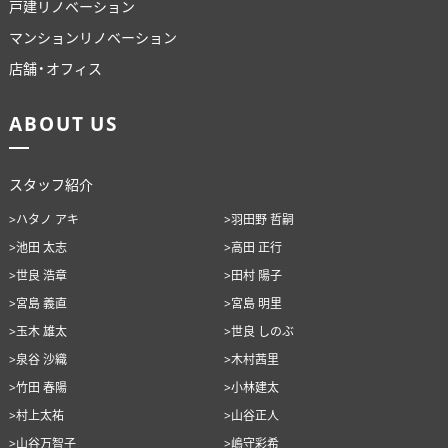
戸建リノベーション
マンションリノベーション
店舗・オフィス
ABOUT US
スタッフ紹介
>ハタノ アキ
>羽田野 哲嗣
>池田 太志
>高田 正行
>世良 浩章
>田村 陽子
>宮島 義直
>宮島 明里
>玉木 雄太
>世良 しのぶ
>泉谷 沙織
>木村茜里
>竹田 春陽
>小林建太
>村上太祐
>山谷正人
>山谷万智子
>嶋守彩希