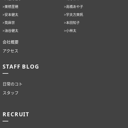
>栗栖里穂
>高橋あや子
>安本健太
>宇夫方爽帆
>筧麻世
>本田知子
>油谷健太
>小林太
会社概要
アクセス
STAFF BLOG
日常のコト
スタッフ
RECRUIT