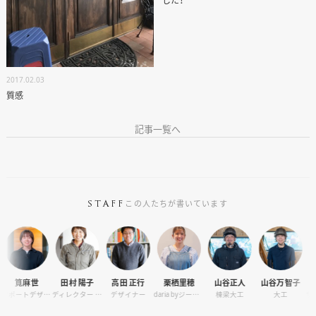
した！
2017.02.03
質感
記事一覧へ
この人たちが書いています
STAFF
田村 陽子
高田 正行
栗栖里穂
山谷正人
山谷万智子
宇夫方爽帆
サポートデザイナー
ディレクター / オーナーサポート
デザイナー
daria byジーバーFOOD マネージャー
棟梁大工
大工
サポートデザイナー