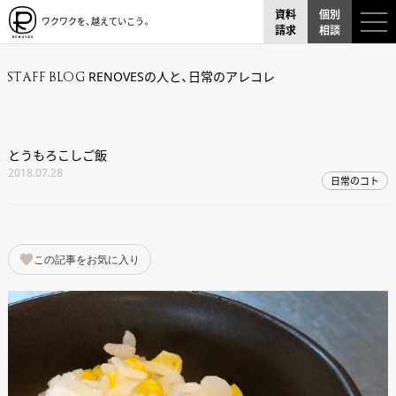
資料
個別
ワクワクを、越えていこう。
請求
相談
RENOVESの人と、日常のアレコレ
STAFF BLOG
とうもろこしご飯
2018.07.28
日常のコト
この記事をお気に入り