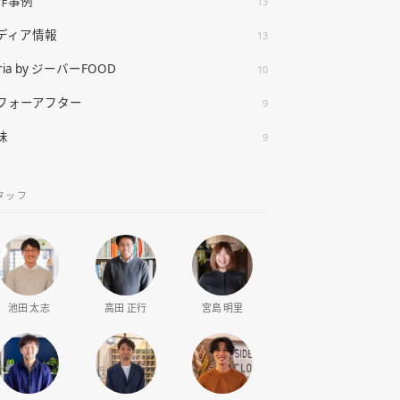
作事例
13
ディア情報
13
ria by ジーバーFOOD
10
フォーアフター
9
味
9
タッフ
池田 太志
高田 正行
宮島 明里