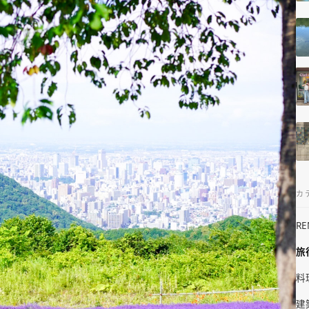
カ
R
旅
料
建