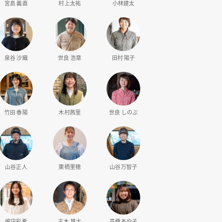
宮島 義直
村上太祐
小林建太
泉谷 沙織
世良 浩章
田村 陽子
竹田 春陽
木村茜里
世良 しのぶ
山谷正人
栗栖里穂
山谷万智子
嶋守彩希
玉木 雄太
高橋あや子