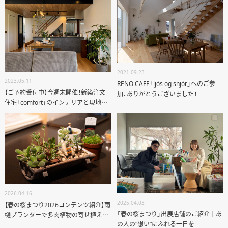
2021.09.23
2023.05.11
RENO CAFE「ljós og snjór」へのご参
【ご予約受付中】今週末開催！新築注文
加、ありがとうございました！
住宅「comfort」のインテリアと現地の
様子
2026.04.16
2025.04.03
【春の桜まつり2026コンテンツ紹介】雨
「春の桜まつり」出展店舗のご紹介｜あ
樋プランターで多肉植物の寄せ植え体
の人の“想い”にふれる一日を
験