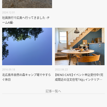
個別相談
2024.12.01
社員旅行で広島へ行ってきました -チ
ームA編-
オーナー様専用サイト CLUB RENOVES
2016.09.18
2022.06.22
北広島市自然の森キャンプ場でやすら
【RENO CAFE】イベント申込受付中！完
ぐ休日
成間近の注文住宅「Kiji」インテリア編
vol.3
記事一覧へ