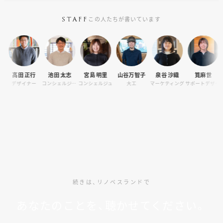
この人たちが書いています
STAFF
高田 正行
池田 太志
宮島 明里
山谷万智子
泉谷 沙織
筧麻世
本
デザイナー
コンシェルジュ・カメラマン
コンシェルジュ
大工
マーケティング
サポートデザイナー
続きは、リノベスランドで
あなたのことを、聴かせてください。