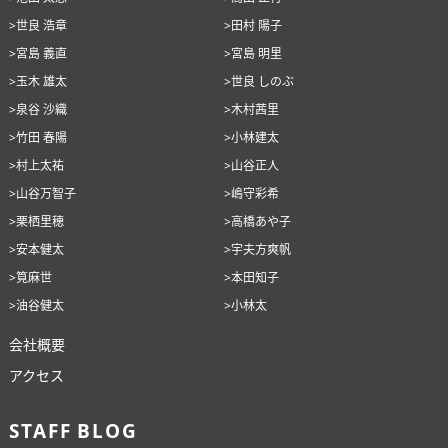
>世良 浩章
>田村 陽子
>宮島 義直
>宮島 明里
>玉木 雄太
>世良 しのぶ
>泉谷 沙織
>木村茜里
>竹田 春陽
>小林建太
>村上太祐
>山谷正人
>山谷万智子
>嶋守彩希
>栗栖里穂
>高橋あや子
>安本健太
>宇夫方爽帆
>筧麻世
>本田知子
>油谷健太
>小林太
会社概要
アクセス
STAFF BLOG