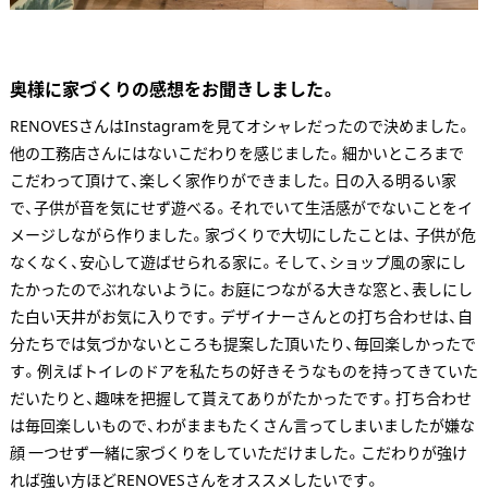
奥様に家づくりの感想をお聞きしました。
RENOVESさんはInstagramを見てオシャレだったので決めました。
他の工務店さんにはないこだわりを感じました。細かいところまで
こだわって頂けて、楽しく家作りができました。日の入る明るい家
で、子供が音を気にせず遊べる。それでいて生活感がでないことをイ
メージしながら作りました。家づくりで大切にしたことは、 子供が危
なくなく、安心して遊ばせられる家に。そして、ショップ風の家にし
たかったのでぶれないように。お庭につながる大きな窓と、表しにし
た白い天井がお気に入りです。デザイナーさんとの打ち合わせは、自
分たちでは気づかないところも提案した頂いたり、毎回楽しかったで
す。例えばトイレのドアを私たちの好きそうなものを持ってきていた
だいたりと、趣味を把握して貰えてありがたかったです。打ち合わせ
は毎回楽しいもので、わがままもたくさん言ってしまいましたが嫌な
顔 一つせず一緒に家づくりをしていただけました。こだわりが強け
れば強い方ほどRENOVESさんをオススメしたいです。