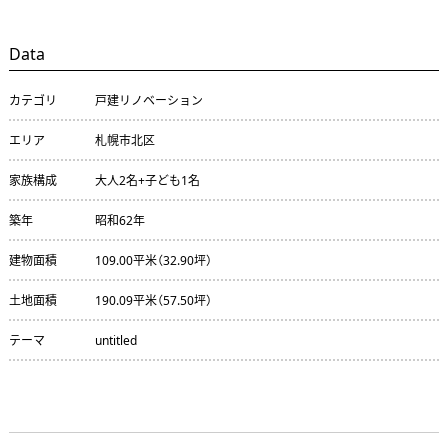
Data
カテゴリ
戸建リノベーション
エリア
札幌市北区
家族構成
大人2名+子ども1名
築年
昭和62年
建物面積
109.00平米（32.90坪）
土地面積
190.09平米（57.50坪）
テーマ
untitled