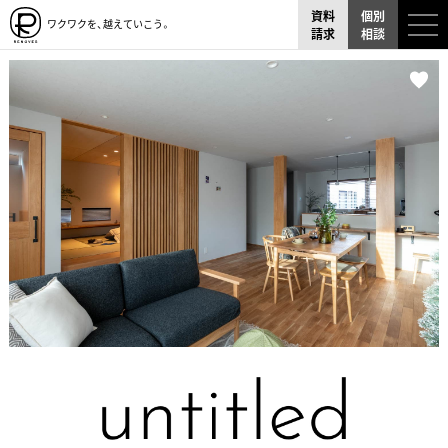
資料
個別
ワクワクを、越えていこう。
請求
相談