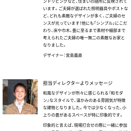
ンドリビングなど、住まいの随所に反映されて
います。ご夫婦が選ばれた照明器具やポストな
ど、どれも素敵なデザインが多く、ご夫婦のセ
ンスが光っています！他にも「シンプル」にこだ
わり、床や巾木、畳に至るまで素材や細部まで
考えられたご夫婦の唯一無二の素敵なお家と
なりました。
デザイナー：宮島義直
ANATA.
担当ディレクターよりメッセージ
EVENT
和風なデザインが所々に感じられる『和モダ
WORKS
ン』なスタイルで、温かみのある雰囲気が特徴
ABOUT US
な建物となりました。今では少なくなった、小
上りの畳があるスペースが特に印象的です。
STAFF BLOG
RECRUIT
印象的と言えば、現場打合せの際に一緒に参加