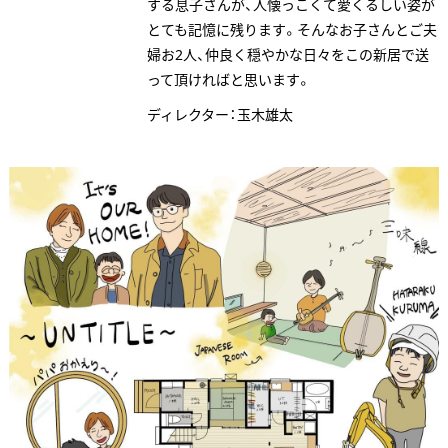
する息子さんが、人懐っこくて愛くるしい姿が
とても記憶に残ります。そんなお子さんとご夫
資料請求
婦お2人、仲良く穏やかな日々をこの新居で送
って頂ければと思います。
個別相談
ディレクター：玉木雄太
オーナー様専用サイト CLUB RENOVES