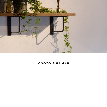
ANATA.
EVENT
WORKS
Photo Gallery
ABOUT US
STAFF BLOG
RECRUIT
資料請求
個別相談