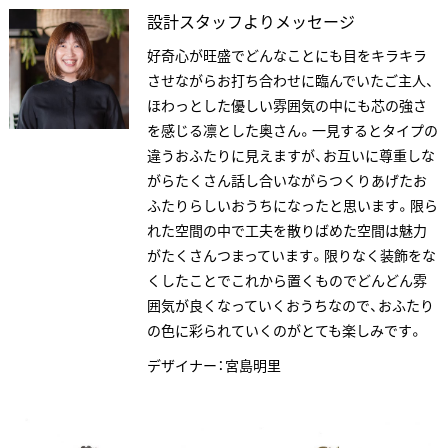
設計スタッフよりメッセージ
好奇心が旺盛でどんなことにも目をキラキラ
させながらお打ち合わせに臨んでいたご主人、
ほわっとした優しい雰囲気の中にも芯の強さ
を感じる凛とした奥さん。一見するとタイプの
違うおふたりに見えますが、お互いに尊重しな
がらたくさん話し合いながらつくりあげたお
ふたりらしいおうちになったと思います。限ら
れた空間の中で工夫を散りばめた空間は魅力
がたくさんつまっています。限りなく装飾をな
ANATA.
くしたことでこれから置くものでどんどん雰
EVENT
囲気が良くなっていくおうちなので、おふたり
WORKS
の色に彩られていくのがとても楽しみです。
ABOUT US
デザイナー：宮島明里
STAFF BLOG
RECRUIT