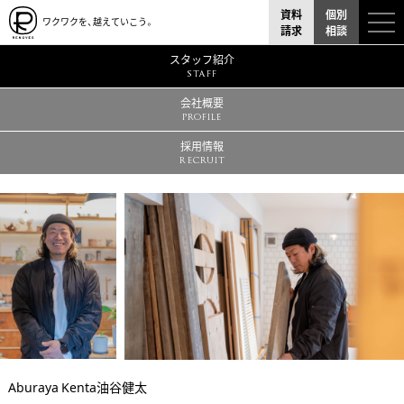
資料
個別
ワクワクを、越えていこう。
請求
相談
スタッフ紹介
STAFF
会社概要
PROFILE
採用情報
RECRUIT
Aburaya Kenta
油谷健太