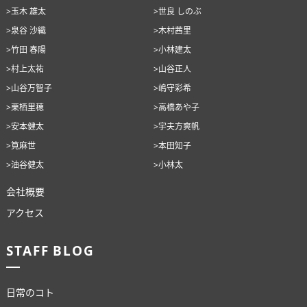
>玉木 雄太
>世良 しのぶ
>泉谷 沙織
>木村茜里
>竹田 春陽
>小林建太
>村上太祐
>山谷正人
>山谷万智子
>嶋守彩希
>栗栖里穂
>高橋あや子
>安本健太
>宇夫方爽帆
>筧麻世
>本田知子
>油谷健太
>小林太
会社概要
アクセス
STAFF BLOG
日常のコト