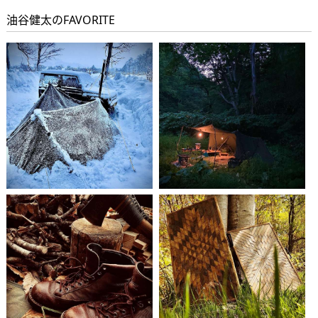
WORKS
油谷健太のFAVORITE
ABOUT US
STAFF BLOG
RECRUIT
資料請求
個別相談
オーナー様専用サイト CLUB RENOVES