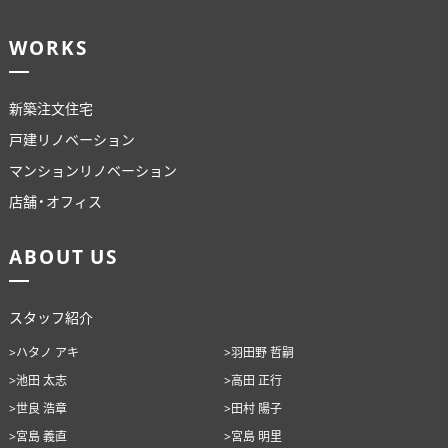
WORKS
新築注文住宅
戸建リノベーション
マンションリノベーション
店舗・オフィス
ABOUT US
スタッフ紹介
>ハタノ アキ
>羽田野 哲嗣
>池田 太志
>高田 正行
>世良 浩章
>田村 陽子
>宮島 義直
>宮島 明里