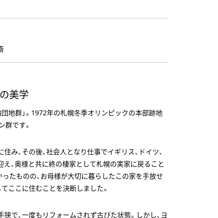
斎
の美学
団地群」。1972年の札幌冬季オリンピックの本部跡地
ン群です。
住み、その後、社会人となり仕事でイギリス、ドイツ、
を迎え、奥様と共に終の棲家として札幌の実家に戻ること
かったものの、お母様が大切に暮らしたこの家を手放せ
してここに住むことを決断しました。
手狭で、一度もリフォームされず古びた状態。しかし、ヨ