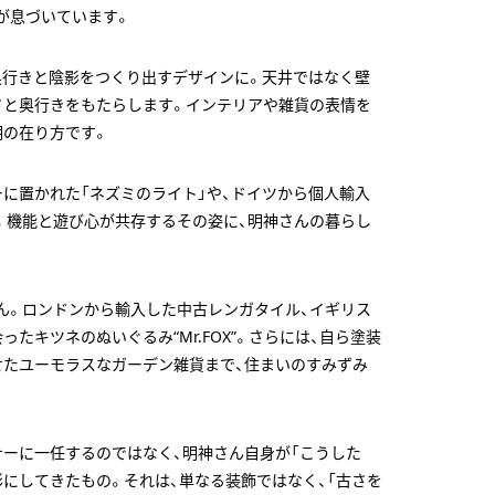
が息づいています。
奥行きと陰影をつくり出すデザインに。天井ではなく壁
さと奥行きをもたらします。インテリアや雑貨の表情を
明の在り方です。
に置かれた「ネズミのライト」や、ドイツから個人輸入
。機能と遊び心が共存するその姿に、明神さんの暮らし
ん。ロンドンから輸入した中古レンガタイル、イギリス
たキツネのぬいぐるみ“Mr.FOX”。さらには、自ら塗装
せたユーモラスなガーデン雑貨まで、住まいのすみずみ
ナーに一任するのではなく、明神さん自身が「こうした
にしてきたもの。それは、単なる装飾ではなく、「古さを