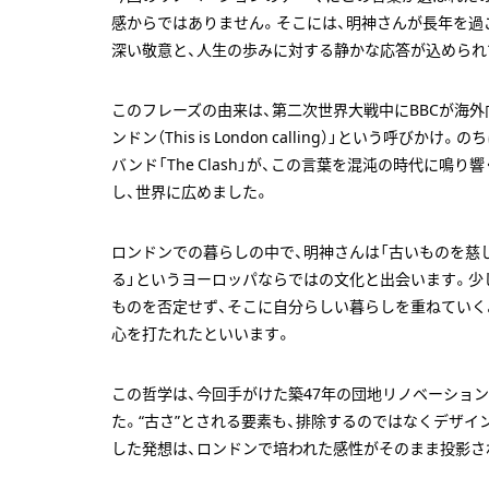
感からではありません。そこには、明神さんが長年を過
深い敬意と、人生の歩みに対する静かな応答が込められ
このフレーズの由来は、第二次世界大戦中にBBCが海外
ンドン（This is London calling）」という呼び
バンド「The Clash」が、この言葉を混沌の時代に鳴
し、世界に広めました。
ロンドンでの暮らしの中で、明神さんは「古いものを慈
る」というヨーロッパならではの文化と出会います。少
ものを否定せず、そこに自分らしい暮らしを重ねていく
心を打たれたといいます。
この哲学は、今回手がけた築47年の団地リノベーショ
た。“古さ”とされる要素も、排除するのではなくデザイ
した発想は、ロンドンで培われた感性がそのまま投影さ