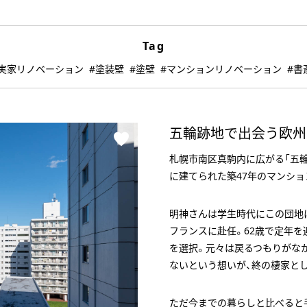
Tag
#実家リノベーション
#塗装壁
#塗壁
#マンションリノベーション
#書
五輪跡地で出会う欧州
札幌市南区真駒内に広がる「五輪
に建てられた築47年のマンショ
明神さんは学生時代にこの団地に
フランスに赴任。62歳で定年
を選択。元々は戻るつもりがな
ないという想いが、終の棲家と
ただ今までの暮らしと比べると