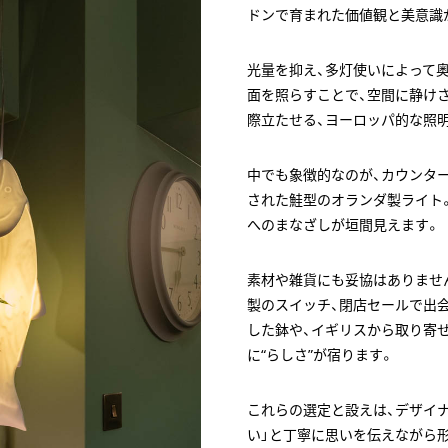
ドンで育まれた価値観と美意識
光量を抑え、多灯使いによって
面を照らすことで、空間に静け
際立たせる、ヨーロッパ的な照
中でも象徴的なのが、カウンター
された鮭型のオランダ製ライト
へのまなざしが垣間見えます。
素材や雑貨にも妥協はありませ
製のスイッチ、閉店セールで出会っ
した鉢や、イギリスから取り寄
に“らしさ”が宿ります。
これらの選定と設えは、デザイ
い」と丁寧に思いを伝えながら形