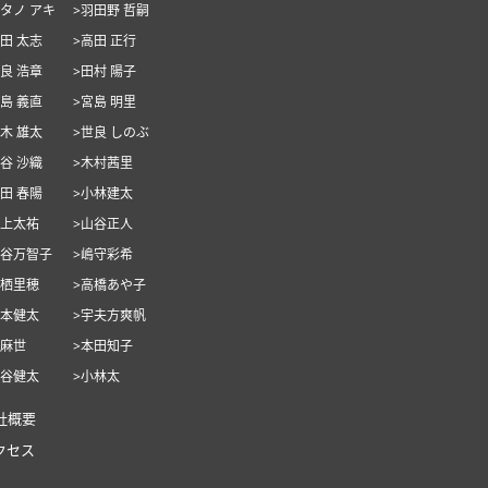
ハタノ アキ
>羽田野 哲嗣
池田 太志
>高田 正行
世良 浩章
>田村 陽子
宮島 義直
>宮島 明里
玉木 雄太
>世良 しのぶ
泉谷 沙織
>木村茜里
竹田 春陽
>小林建太
村上太祐
>山谷正人
山谷万智子
>嶋守彩希
栗栖里穂
>高橋あや子
安本健太
>宇夫方爽帆
筧麻世
>本田知子
油谷健太
>小林太
社概要
クセス