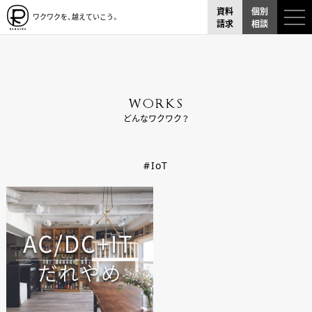
資料
個別
ワクワクを、越えていこう。
請求
相談
W
O
R
K
S
どんなワクワク？
#IoT