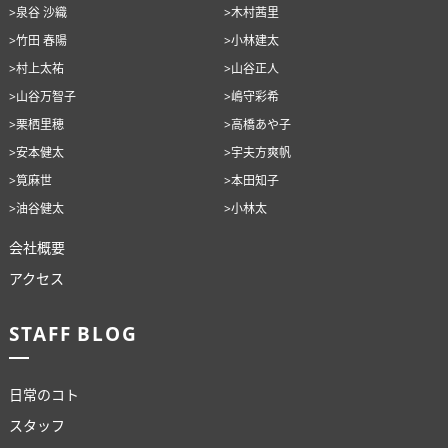
>泉谷 沙織
>木村茜里
>竹田 春陽
>小林建太
>村上太祐
>山谷正人
>山谷万智子
>嶋守彩希
>栗栖里穂
>高橋あや子
>安本健太
>宇夫方爽帆
>筧麻世
>本田知子
>油谷健太
>小林太
会社概要
アクセス
STAFF BLOG
日常のコト
スタッフ