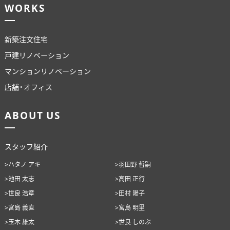
WORKS
ABOUT US
STAFF BLOG
新築注文住宅
RECRUIT
戸建リノベーション
マンションリノベーション
資料請求
店舗・オフィス
個別相談
ABOUT US
スタッフ紹介
オーナー様専用サイト CLUB RENOVES
>ハタノ アキ
>羽田野 哲嗣
>池田 太志
>高田 正行
>世良 浩章
>田村 陽子
>宮島 義直
>宮島 明里
>玉木 雄太
>世良 しのぶ