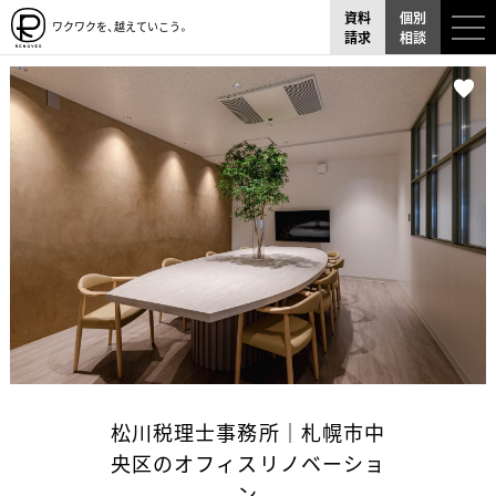
資料
個別
ワクワクを、越えていこう。
請求
相談
松川税理士事務所｜札幌市中
央区のオフィスリノベーショ
ン