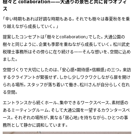
樹々と collaboration——大通りの景色と共に育つオフィ
ス
「辛い時期もあれば好調な時期もある。それでも樹々は春夏秋冬を乗
り越えながら成長していく。」
提案したコンセプトは「樹々とcollaboration」でした。大通公園の
樹々と同じように、企業も季節を重ねながら成長していく。松川武史
税理士事務所はその傍らに在り続ける——そんな想いを、空間に込め
ました。
空間づくりで大切にしたのは、「安心感×期待感×信頼感」の三つ。来訪
するクライアントが緊張せず、しかし少しワクワクしながら扉を開け
られる場所。スタッフが落ち着いて働き、松川さんが自分らしく在れ
る空間。
エントランスから続くホール、集中できるワークスペース、素材感の
あるミーティングルーム、そして大通公園を一望するカウンタースペ
ース。それぞれの場所が、異なる「居心地」を持ちながら、ひとつの事
務所として静かに調和しています。