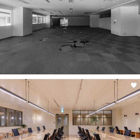
ANATA.
EVENT
WORKS
ABOUT US
STAFF BLOG
RECRUIT
資料請求
個別相談