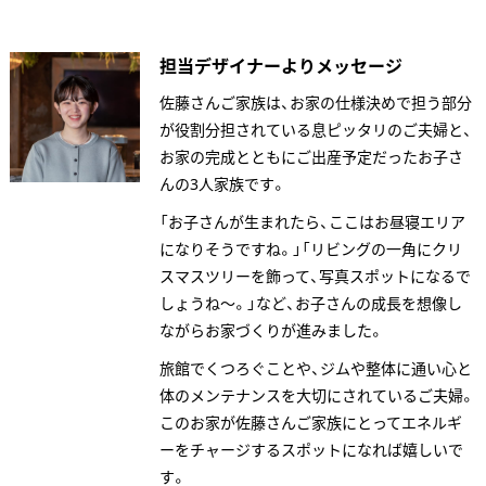
担当デザイナーよりメッセージ
佐藤さんご家族は、お家の仕様決めで担う部分
が役割分担されている息ピッタリのご夫婦と、
お家の完成とともにご出産予定だったお子さ
んの3人家族です。
「お子さんが生まれたら、ここはお昼寝エリア
になりそうですね。」「リビングの一角にクリ
スマスツリーを飾って、写真スポットになるで
ANATA.
しょうね～。」など、お子さんの成長を想像し
EVENT
ながらお家づくりが進みました。
WORKS
旅館でくつろぐことや、ジムや整体に通い心と
ABOUT US
体のメンテナンスを大切にされているご夫婦。
このお家が佐藤さんご家族にとってエネルギ
STAFF BLOG
ーをチャージするスポットになれば嬉しいで
RECRUIT
す。