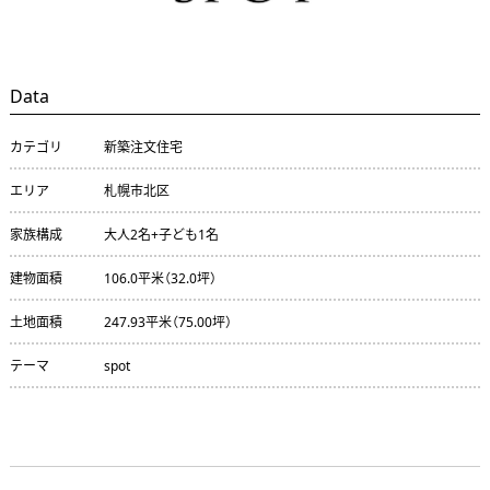
Data
カテゴリ
新築注文住宅
エリア
札幌市北区
家族構成
大人2名+子ども1名
建物面積
106.0平米（32.0坪）
土地面積
247.93平米（75.00坪）
テーマ
spot