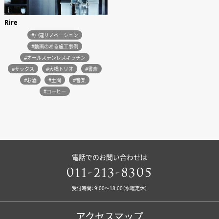
Rire
#戸建リノベーション
#動画のある施工事例
#オールステンレスキッチン
#サックス
#大橋トリオ
#書斎
#お酒
#土間
#音楽
#コーヒー
電話でのお問い合わせは
011-213-8305
受付時間：9:00〜18:00（水曜定休）
アクセスマップ