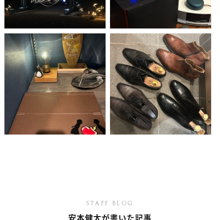
ANATA.
EVENT
WORKS
ABOUT US
STAFF BLOG
RECRUIT
資料請求
個別相談
オーナー様専用サイト CLUB RENOVES
STAFF BLOG
安本健太が書いた記事