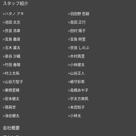
スタッフ紹介
>ハタノ アキ
>羽田野 哲嗣
>池田 太志
>高田 正行
>世良 浩章
>田村 陽子
>宮島 義直
>宮島 明里
>玉木 雄太
>世良 しのぶ
>泉谷 沙織
>木村茜里
>竹田 春陽
>小林建太
>村上太祐
>山谷正人
>山谷万智子
>嶋守彩希
>栗栖里穂
>高橋あや子
>安本健太
>宇夫方爽帆
>筧麻世
>本田知子
>油谷健太
>小林太
会社概要