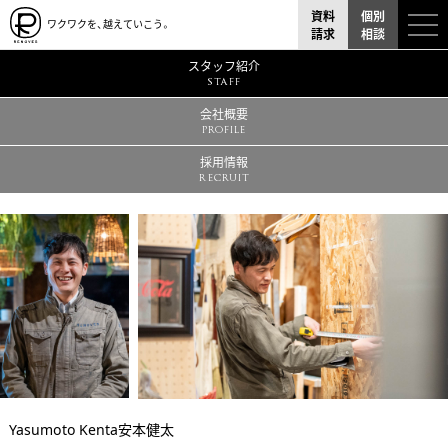
資料
個別
ワクワクを、越えていこう。
請求
相談
スタッフ紹介
STAFF
会社概要
PROFILE
採用情報
RECRUIT
Yasumoto Kenta
安本健太