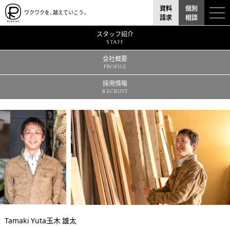
資料
個別
ワクワクを、越えていこう。
請求
相談
スタッフ紹介
STAFF
会社概要
PROFILE
採用情報
RECRUIT
Tamaki Yuta
玉木 雄太