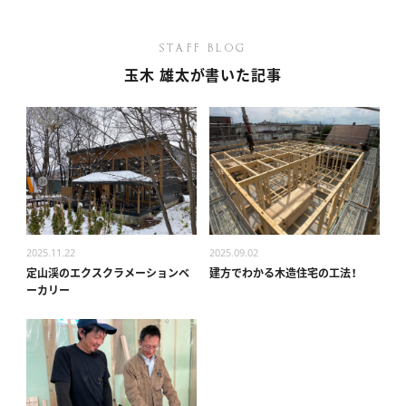
STAFF BLOG
玉木 雄太が書いた記事
ANATA.
EVENT
WORKS
2025.11.22
2025.09.02
ABOUT US
定山渓のエクスクラメーションベ
建方でわかる木造住宅の工法！
ーカリー
STAFF BLOG
RECRUIT
資料請求