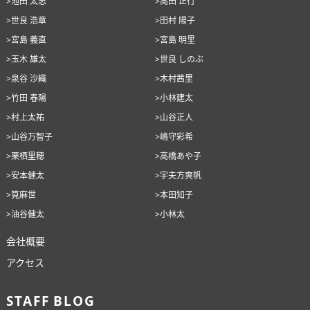
>池田 太志
>高田 正行
>世良 浩章
>田村 陽子
>宮島 義直
>宮島 明里
>玉木 雄太
>世良 しのぶ
>泉谷 沙織
>木村茜里
>竹田 春陽
>小林建太
>村上太祐
>山谷正人
>山谷万智子
>嶋守彩希
>栗栖里穂
>高橋あや子
>安本健太
>宇夫方爽帆
>筧麻世
>本田知子
>油谷健太
>小林太
会社概要
アクセス
STAFF BLOG