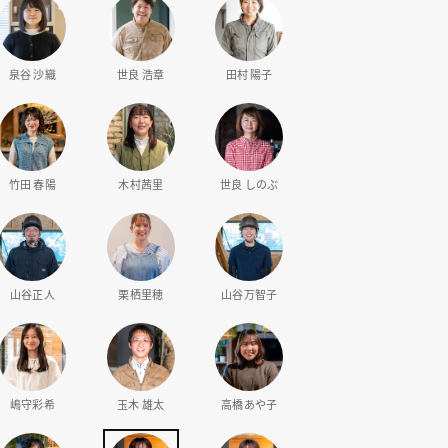
泉谷 沙織
世良 浩章
田村 陽子
竹田 春陽
木村茜里
世良 しのぶ
山谷正人
栗栖里穂
山谷万智子
嶋守彩希
玉木 雄太
高橋あや子