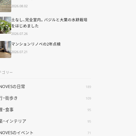
2026.08.02
土なし、完全室内。バジルと大葉の水耕栽培
をはじめました
2026.07.26
マンションリノベの2年点検
2026.07.21
テゴリー
ENOVESの日常
189
行・街歩き
109
理・食事
95
築・インテリア
95
ENOVESのイベント
71