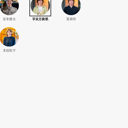
安本健太
宇夫方爽帆
筧麻世
本田知子