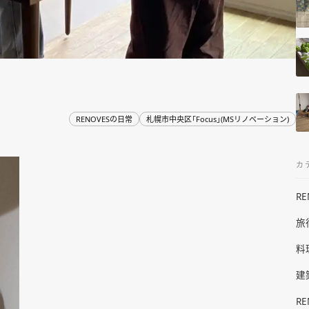
RENOVESの日常
札幌市中央区「Focus」(MSリノベーション)
カ
R
旅
料
建
R