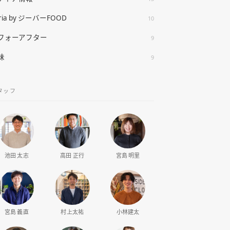
ria by ジーバーFOOD
10
フォーアフター
9
味
9
タッフ
池田 太志
高田 正行
宮島 明里
宮島 義直
村上太祐
小林建太