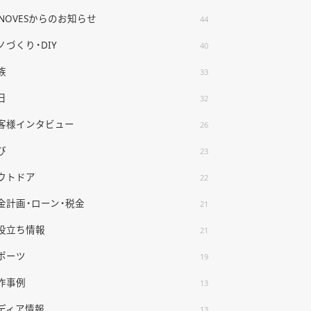
ENOVESからのお知らせ
44
ノづくり・DIY
40
族
33
日
32
客様インタビュー
26
び
23
ウトドア
22
金計画・ローン・税金
21
役立ち情報
21
木村茜里
泉谷 沙織
池田 太志
村上太祐
山谷万智子
本田
デザイナー
マーケティング
コンシェルジュ・カメラマン
コンシェルジュ
大工
コーディ
ポーツ
19
作事例
13
ディア情報
13