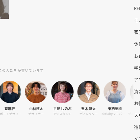
R
モ
家
休
お
学
この人たちが書いています
ア
資
お
小林建太
世良 しのぶ
玉木 雄太
栗栖里穂
田村 陽子
ザイナー
デザイナー
アシスタント
ディレクター
daria byジーバーFOOD マネージャー
ディレクター / オーナーサポート
ス
造
メ