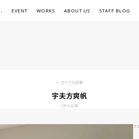
.
EVENT
WORKS
ABOUT US
STAFF BLOG
← すべての記事
宇夫方爽帆
2件の記事
プ