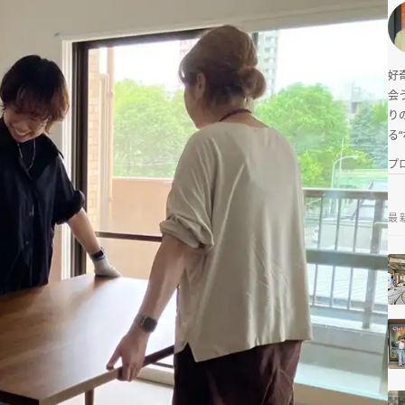
好
会
り
る
プ
最