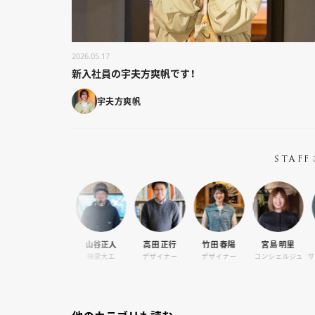
2026.05.17
新入社員の宇夫方爽帆です！
宇夫方爽帆
STAFF
健太
山谷正人
高田 正行
竹田 春陽
宮島 明里
筧麻世
クター
棟梁大工
デザイナー
デザイナー
コンシェルジュ
サポートデ