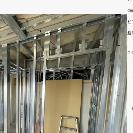
da
ビ
趣
ス