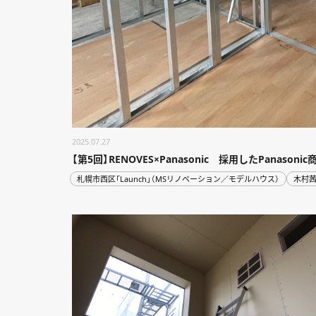
2025.07.27
【第5回】RENOVES×Panasonic 採用したPanason
札幌市西区「Launch」（MSリノベーション／モデルハウス）
木村