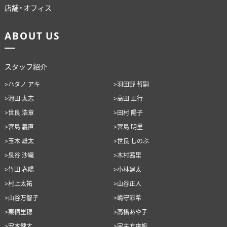
店舗・オフィス
ANATA.
ABOUT US
EVENT
WORKS
スタッフ紹介
ABOUT US
>ハタノ アキ
>羽田野 哲嗣
>池田 太志
>高田 正行
STAFF BLOG
>世良 浩章
>田村 陽子
RECRUIT
>宮島 義直
>宮島 明里
>玉木 雄太
>世良 しのぶ
資料請求
>泉谷 沙織
>木村茜里
個別相談
>竹田 春陽
>小林建太
>村上太祐
>山谷正人
>山谷万智子
>嶋守彩希
>栗栖里穂
>高橋あや子
オーナー様専用サイト CLUB RENOVES
>安本健太
>宇夫方爽帆