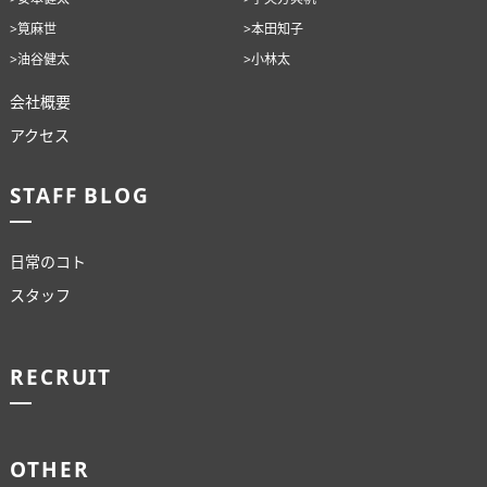
>筧麻世
>本田知子
>油谷健太
>小林太
会社概要
アクセス
STAFF BLOG
日常のコト
スタッフ
RECRUIT
OTHER