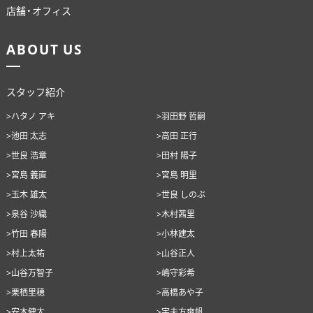
店舗・オフィス
ANATA.
ABOUT US
EVENT
WORKS
スタッフ紹介
ABOUT US
>ハタノ アキ
>羽田野 哲嗣
>池田 太志
>高田 正行
STAFF BLOG
>世良 浩章
>田村 陽子
RECRUIT
>宮島 義直
>宮島 明里
>玉木 雄太
>世良 しのぶ
資料請求
>泉谷 沙織
>木村茜里
個別相談
>竹田 春陽
>小林建太
>村上太祐
>山谷正人
>山谷万智子
>嶋守彩希
>栗栖里穂
>高橋あや子
オーナー様専用サイト CLUB RENOVES
>安本健太
>宇夫方爽帆