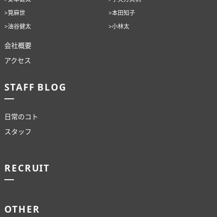
>筧麻世
>本田知子
>油谷健太
>小林太
会社概要
アクセス
STAFF BLOG
日常のコト
スタッフ
RECRUIT
OTHER