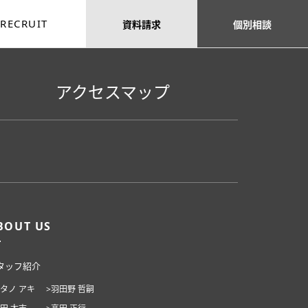
RECRUIT
資料
請求
個別
相談
アクセスマップ
BOUT US
タッフ紹介
ハタノ アキ
>羽田野 哲嗣