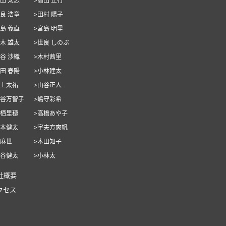
池田 太志
>高田 正行
世良 浩章
>田村 陽子
宮島 義直
>宮島 明里
玉木 雄太
>世良 しのぶ
泉谷 沙織
>木村茜里
竹田 春陽
>小林建太
村上太祐
>山谷正人
山谷万智子
>嶋守彩希
栗栖里穂
>高橋あや子
安本健太
>宇夫方爽帆
筧麻世
>本田知子
油谷健太
>小林太
社概要
クセス