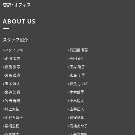
店舗・オフィス
ANATA.
ABOUT US
EVENT
WORKS
スタッフ紹介
ABOUT US
>ハタノ アキ
>羽田野 哲嗣
>池田 太志
>高田 正行
STAFF BLOG
>世良 浩章
>田村 陽子
RECRUIT
>宮島 義直
>宮島 明里
>玉木 雄太
>世良 しのぶ
資料請求
>泉谷 沙織
>木村茜里
個別相談
>竹田 春陽
>小林建太
>村上太祐
>山谷正人
>山谷万智子
>嶋守彩希
>栗栖里穂
>高橋あや子
オーナー様専用サイト CLUB RENOVES
>安本健太
>宇夫方爽帆