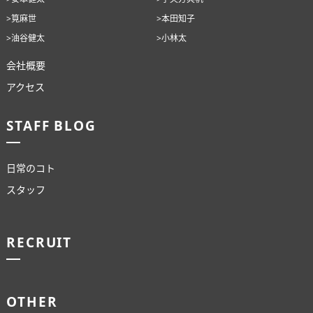
>筧麻世
>本田知子
>油谷健太
>小林太
会社概要
アクセス
STAFF BLOG
日常のコト
スタッフ
RECRUIT
OTHER