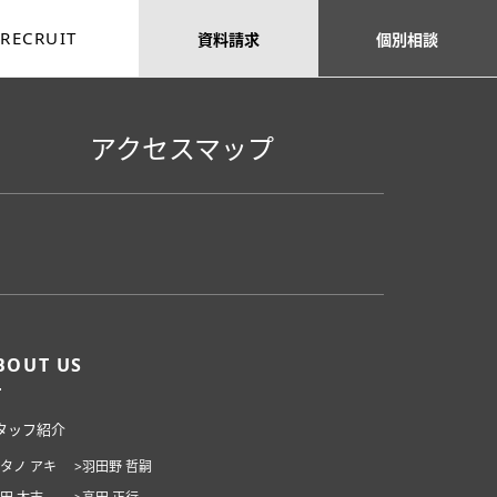
RECRUIT
資料
請求
個別
相談
アクセスマップ
BOUT US
タッフ紹介
ハタノ アキ
>羽田野 哲嗣