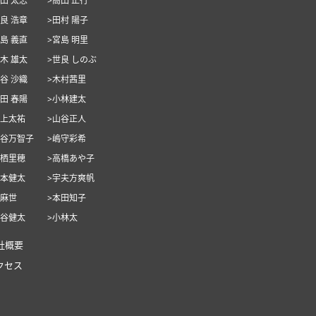
池田 太志
>高田 正行
世良 浩章
>田村 陽子
宮島 義直
>宮島 明里
玉木 雄太
>世良 しのぶ
泉谷 沙織
>木村茜里
竹田 春陽
>小林建太
村上太祐
>山谷正人
山谷万智子
>嶋守彩希
栗栖里穂
>高橋あや子
安本健太
>宇夫方爽帆
筧麻世
>本田知子
油谷健太
>小林太
社概要
クセス