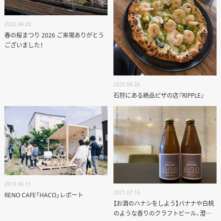
2026.04.28
春の桜まつり 2026 ご来場ありがとう
ございました！
2025.09.26
石狩にある絶品ピザの店『RIPPLE』
ANATA.
EVENT
WORKS
ABOUT US
STAFF BLOG
2019.06.15
RECRUIT
2021.07.16
RENO CAFE「HACO」レポート
【お酒のハナシをしよう】バナナや白桃
のような香りのクラフトビール、澄川
資料請求