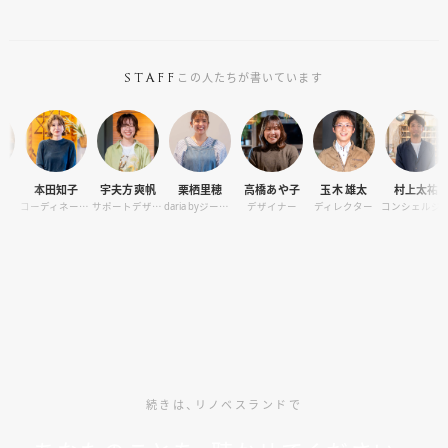
この人たちが書いています
STAFF
本田知子
宇夫方爽帆
栗栖里穂
高橋あや子
玉木 雄太
村上太祐
筧
コーディネーター
サポートデザイナー
daria byジーバーFOOD マネージャー
デザイナー
ディレクター
コンシェルジュ
続きは、リノベスランドで