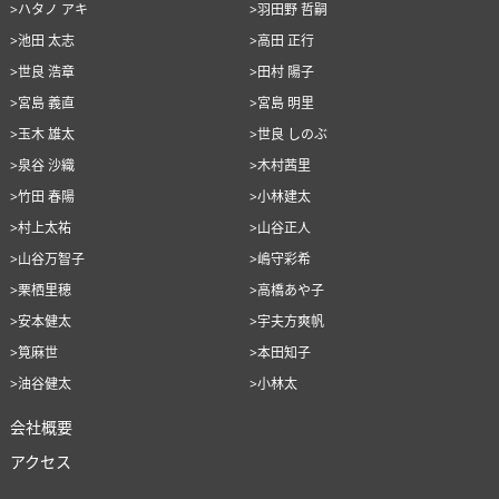
>ハタノ アキ
>羽田野 哲嗣
>池田 太志
>高田 正行
>世良 浩章
>田村 陽子
>宮島 義直
>宮島 明里
>玉木 雄太
>世良 しのぶ
>泉谷 沙織
>木村茜里
>竹田 春陽
>小林建太
>村上太祐
>山谷正人
>山谷万智子
>嶋守彩希
>栗栖里穂
>高橋あや子
>安本健太
>宇夫方爽帆
>筧麻世
>本田知子
>油谷健太
>小林太
会社概要
アクセス