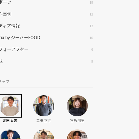
ポーツ
19
作事例
13
ディア情報
13
ria by ジーバーFOOD
10
フォーアフター
9
味
9
タッフ
池田 太志
高田 正行
宮島 明里