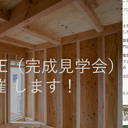
こ
プ
土
し
罪
門店
電
で
点
池
最