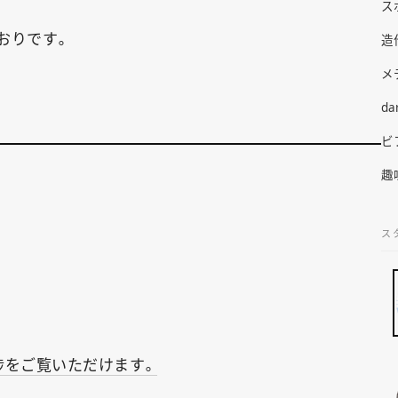
ス
とおりです。
造
メ
da
ビ
趣
ス
進捗をご覧いただけます。