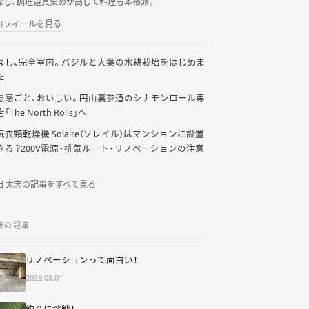
なし、調理道具集めが高じて料理も本格派。
ロフィールを見る
なし、完全室内。バジルと大葉の水耕栽培をはじめま
た
悪感ごと、おいしい。円山裏参道のシナモンロール専
「The North Rolls」へ
気衣類乾燥機 Solaire（ソレイル）はマンションに設置
きる？200V電源・排気ルート・リノベーションの注意
田 太志の記事をすべて見る
新の記事
リノベーションって面白い！
2026.08.01
釣りに挑戦！