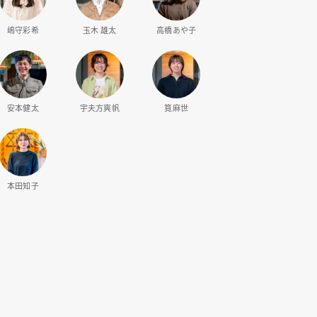
嶋守彩希
玉木 雄太
高橋あや子
安本健太
宇夫方爽帆
筧麻世
本田知子