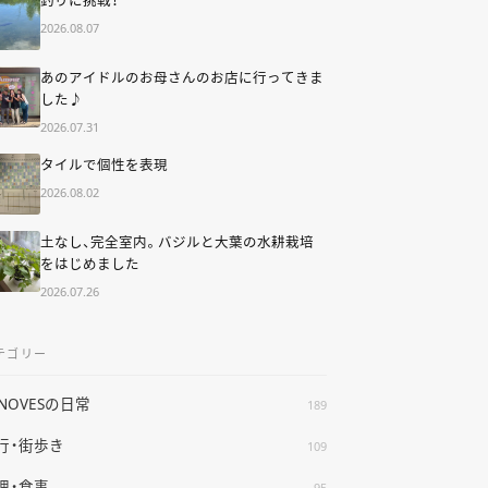
2026.08.07
あのアイドルのお母さんのお店に行ってきま
した♪
2026.07.31
タイルで個性を表現
2026.08.02
土なし、完全室内。バジルと大葉の水耕栽培
をはじめました
2026.07.26
テゴリー
ENOVESの日常
189
行・街歩き
109
理・食事
95