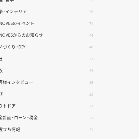
築・インテリア
95
ENOVESのイベント
71
ENOVESからのお知らせ
44
ノづくり・DIY
40
日
33
族
33
客様インタビュー
26
び
23
ウトドア
22
金計画・ローン・税金
21
役立ち情報
21