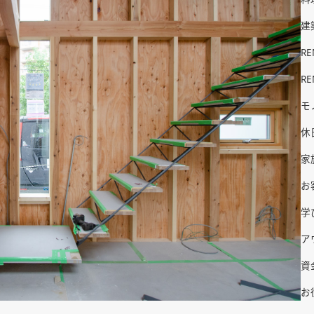
建
R
R
モ
休
家
お
学
ア
資
お