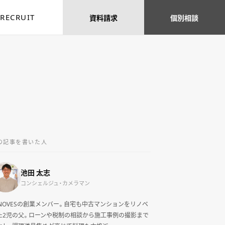
RECRUIT
資料
請求
個別
相談
の記事を書いた人
池田 太志
コンシェルジュ・カメラマン
ENOVESの創業メンバー。自宅も中古マンションをリノベ
た2児の父。ローンや税制の相談から施工事例の撮影まで