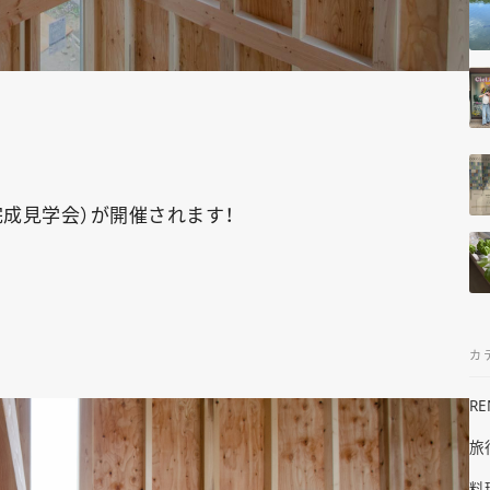
（完成見学会）が開催されます！
カ
R
旅
料