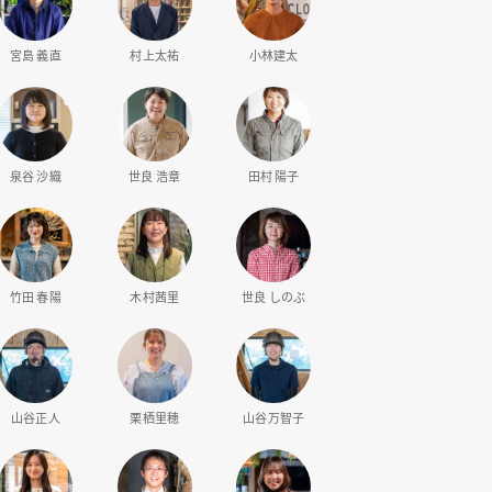
宮島 義直
村上太祐
小林建太
泉谷 沙織
世良 浩章
田村 陽子
竹田 春陽
木村茜里
世良 しのぶ
山谷正人
栗栖里穂
山谷万智子