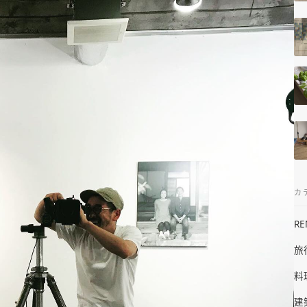
カ
R
旅
料
建