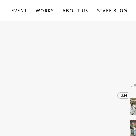
.
EVENT
WORKS
ABOUT US
STAFF BLOG
最
休日