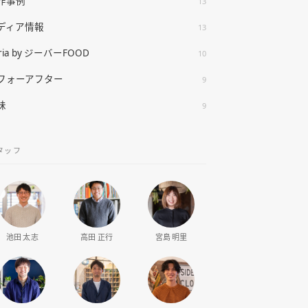
作事例
13
ディア情報
13
ria by ジーバーFOOD
10
フォーアフター
9
味
9
タッフ
池田 太志
高田 正行
宮島 明里