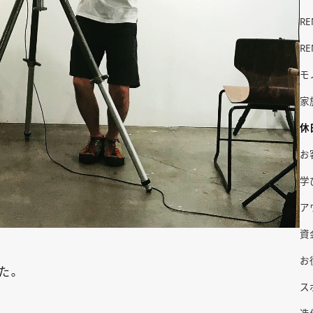
R
R
モ
家
休
お
学
ア
資
お
た。
ス