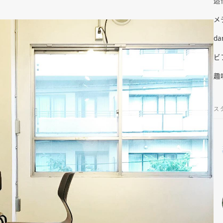
造
メ
da
ビ
趣
ス