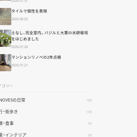
2026.07.31
タイルで個性を表現
2026.08.02
土なし、完全室内。バジルと大葉の水耕栽培
をはじめました
2026.07.26
マンションリノベの2年点検
2026.07.21
テゴリー
ENOVESの日常
189
行・街歩き
109
理・食事
95
築・インテリア
95