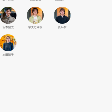
安本健太
宇夫方爽帆
筧麻世
本田知子