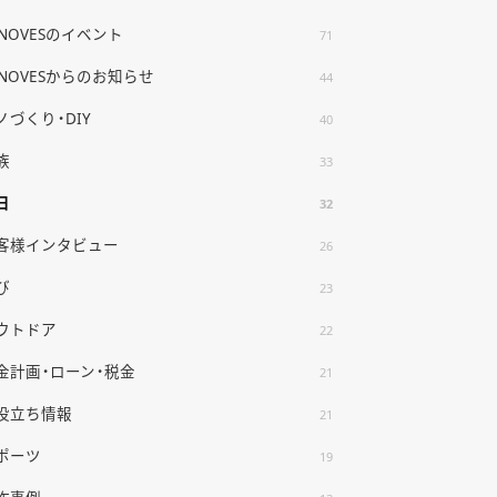
ENOVESのイベント
71
ENOVESからのお知らせ
44
ノづくり・DIY
40
族
33
日
32
客様インタビュー
26
び
23
ウトドア
22
金計画・ローン・税金
21
役立ち情報
21
ポーツ
19