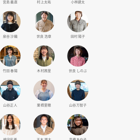
宮島 義直
村上太祐
小林建太
泉谷 沙織
世良 浩章
田村 陽子
竹田 春陽
木村茜里
世良 しのぶ
山谷正人
栗栖里穂
山谷万智子
嶋守彩希
玉木 雄太
高橋あや子