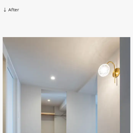
↓ After