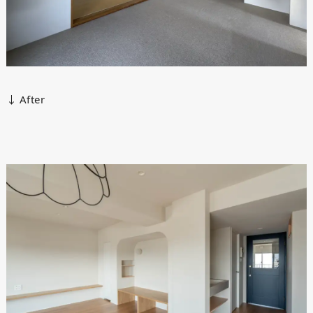
↓ After