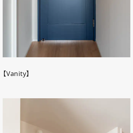
【Vanity】
ANATA.
EVENT
WORKS
ABOUT US
STAFF BLOG
RECRUIT