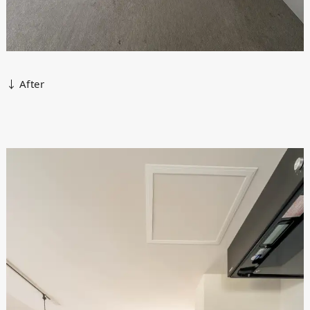
↓ After