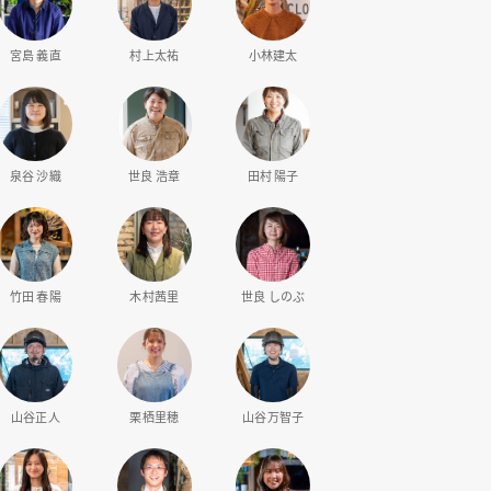
宮島 義直
村上太祐
小林建太
泉谷 沙織
世良 浩章
田村 陽子
竹田 春陽
木村茜里
世良 しのぶ
山谷正人
栗栖里穂
山谷万智子