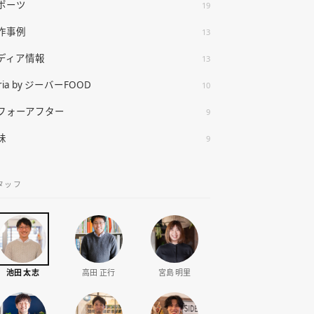
ポーツ
19
作事例
13
ディア情報
13
ria by ジーバーFOOD
10
フォーアフター
9
味
9
タッフ
池田 太志
高田 正行
宮島 明里