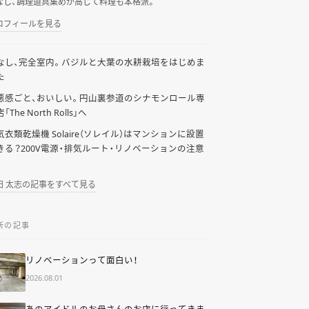
なし、調理道具集めが高じて料理も本格派。
ロフィールを見る
なし、完全室内。バジルと大葉の水耕栽培をはじめま
た
悪感ごと、おいしい。円山裏参道のシナモンロール専
「The North Rolls」へ
気衣類乾燥機 Solaire（ソレイル）はマンションに設置
きる？200V電源・排気ルート・リノベーションの注意
田 太志の記事をすべて見る
新の記事
リノベーションって面白い！
2026.08.01
あのアイドルのお母さんのお店に行ってきま