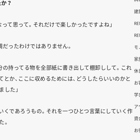
たか？
建
R
なって思って。それだけで楽しかったですよね」
R
調だったわけではありません。
モ
家
分の持ってる物を全部紙に書き出して棚卸しして。これ
休
てとか、ここに収めるためには、どうしたらいいのかと
お
ました」
学
ア
いくであろうもの。それを一つひとつ言葉にしていく作
資
た。
お