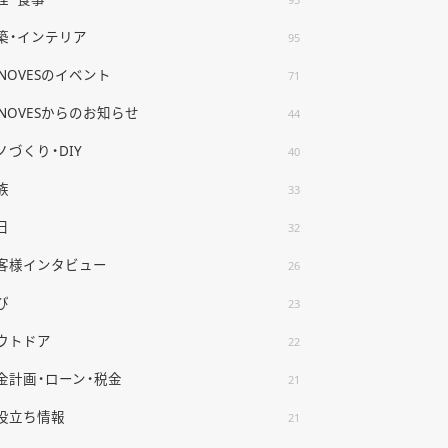
築・インテリア
95
ENOVESのイベント
71
ENOVESからのお知らせ
44
ノづくり・DIY
40
族
33
日
32
客様インタビュー
26
び
23
ウトドア
22
金計画・ローン・税金
21
役立ち情報
21