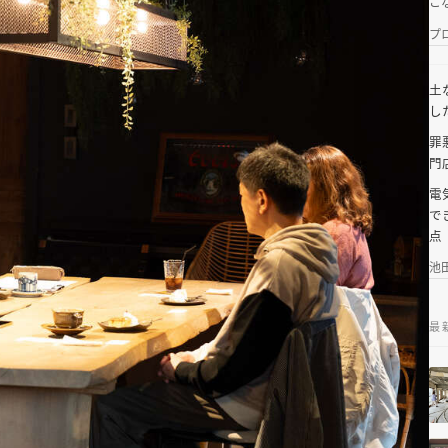
こ
プ
土
し
罪
門店
電
で
点
池
最