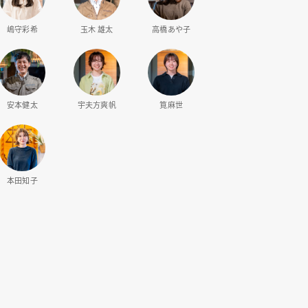
嶋守彩希
玉木 雄太
高橋あや子
安本健太
宇夫方爽帆
筧麻世
本田知子