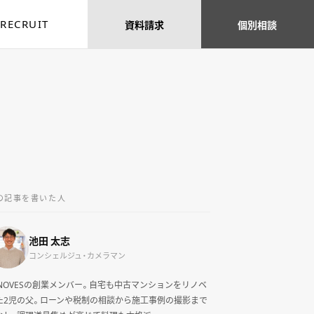
RECRUIT
資料
請求
個別
相談
の記事を書いた人
池田 太志
コンシェルジュ・カメラマン
ENOVESの創業メンバー。自宅も中古マンションをリノベ
た2児の父。ローンや税制の相談から施工事例の撮影まで