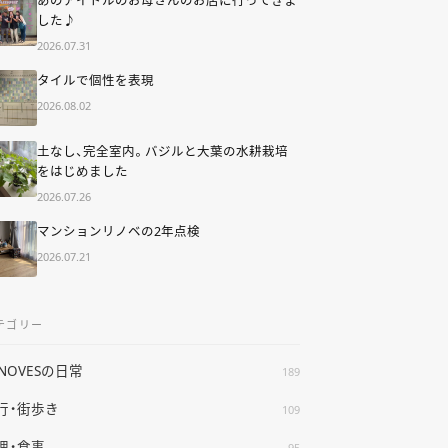
した♪
2026.07.31
タイルで個性を表現
2026.08.02
土なし、完全室内。バジルと大葉の水耕栽培
をはじめました
2026.07.26
マンションリノベの2年点検
2026.07.21
テゴリー
ENOVESの日常
189
行・街歩き
109
理・食事
95