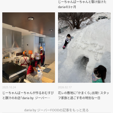
じーちゃんばーちゃんと駆け抜けた
dariaの3ヶ月
2026.02.17
2025.10.24
花レの敷地に「かまくら」出現！ スタッ
じーちゃんばーちゃんが作るおむすび
フ家族と過ごす冬の特別な一日
と豚汁のお店「daria by ジーバー
FOOD」がオープンして1か月が経ちま
した！
daria by ジーバーFOODの記事をもっと見る