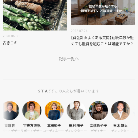
2022.07.24
2020.06.30
【資金計画よくある質問】勤続年数が短
古きヨキ
くても融資を組むことは可能ですか？
記事一覧へ
この人たちが書いています
STAFF
宇夫方爽帆
本田知子
田村 陽子
高橋あや子
玉木 雄太
池田 太志
サポートデザイナー
サポートデザイナー
コーディネーター
ディレクター / オーナーサポート
デザイナー
ディレクター
コンシェルジュ・カメラマン