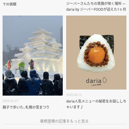
STAFF BLOG
ジーバーさんたちの笑顔が咲く場所 ―
での挑戦
daria by ジーバーFOODが迎えた1ヶ月
RECRUIT
資料請求
個別相談
オーナー様専用サイト CLUB RENOVES
2026.06.12
daria人気メニューの秘密をお話ししち
2026.02.27
ゃいます♪
親子で歩いた、札幌の雪まつり
栗栖里穂の記事をもっと見る