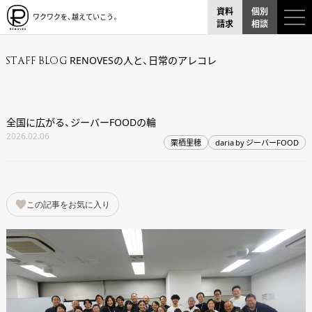
資料
個別
ワクワクを、越えていこう。
請求
相談
RENOVESの人と、日常のアレコレ
STAFF BLOG
全国に広がる、ジーバーFOODの輪
2026.02.06
栗栖里穂
daria by ジーバーFOOD
この記事をお気に入り