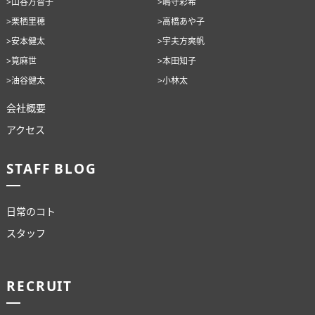
>山谷万智子
>嶋守彩希
>栗栖里穂
>高橋あや子
>安本健太
>宇夫方爽帆
>筧麻世
>本田知子
>油谷健太
>小林太
会社概要
アクセス
STAFF BLOG
日常のコト
スタッフ
RECRUIT