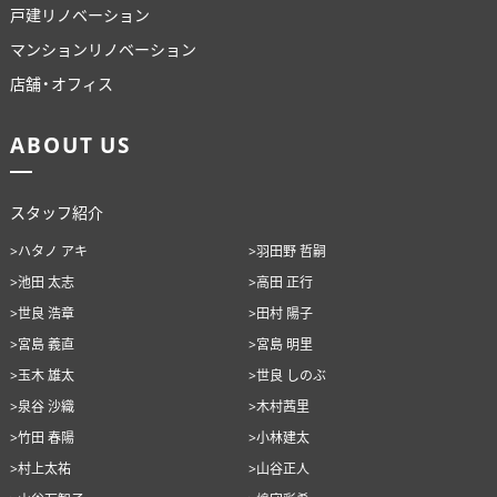
戸建リノベーション
マンションリノベーション
店舗・オフィス
ABOUT US
スタッフ紹介
>ハタノ アキ
>羽田野 哲嗣
>池田 太志
>高田 正行
>世良 浩章
>田村 陽子
>宮島 義直
>宮島 明里
>玉木 雄太
>世良 しのぶ
>泉谷 沙織
>木村茜里
>竹田 春陽
>小林建太
>村上太祐
>山谷正人