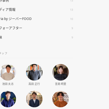
作事例
13
ディア情報
13
ria by ジーバーFOOD
10
フォーアフター
9
味
9
タッフ
池田 太志
高田 正行
宮島 明里