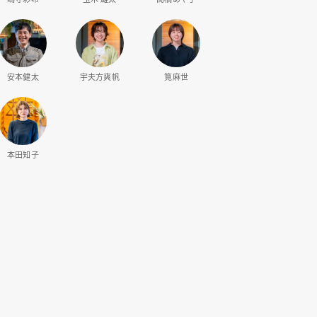
安本健太
宇夫方爽帆
筧麻世
本田知子