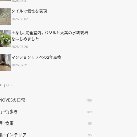
2026.07.31
タイルで個性を表現
2026.08.02
土なし、完全室内。バジルと大葉の水耕栽培
をはじめました
2026.07.26
マンションリノベの2年点検
2026.07.21
テゴリー
ENOVESの日常
189
行・街歩き
109
理・食事
95
築・インテリア
95