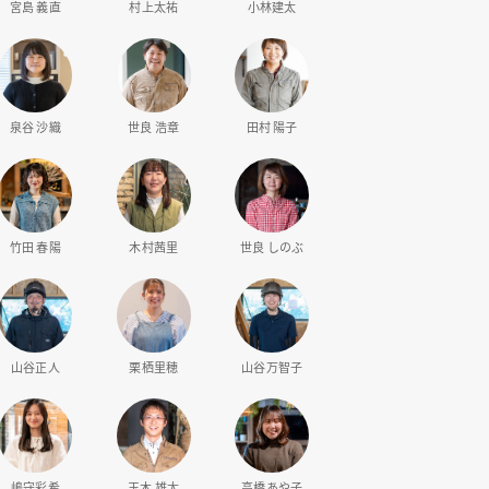
宮島 義直
村上太祐
小林建太
泉谷 沙織
世良 浩章
田村 陽子
竹田 春陽
木村茜里
世良 しのぶ
山谷正人
栗栖里穂
山谷万智子
嶋守彩希
玉木 雄太
高橋あや子