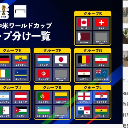
カ
R
旅
料
建