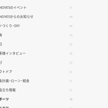
ENOVESのイベント
71
ENOVESからのお知らせ
44
ノづくり・DIY
40
族
33
日
32
客様インタビュー
26
び
23
ウトドア
22
金計画・ローン・税金
21
役立ち情報
21
ポーツ
19