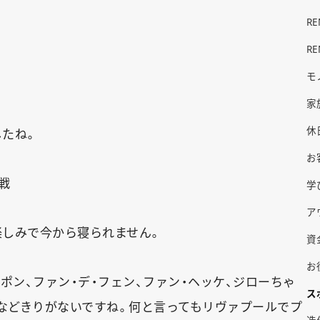
R
R
モ
家
休
たね。
お
戦
学
ア
楽しみで今から寝られません。
資
お
ポン、ファン・デ・フェン、ファン・ヘッケ、ジローちゃ
ス
どなどきりがないですね。何と言ってもリヴァプールでプ