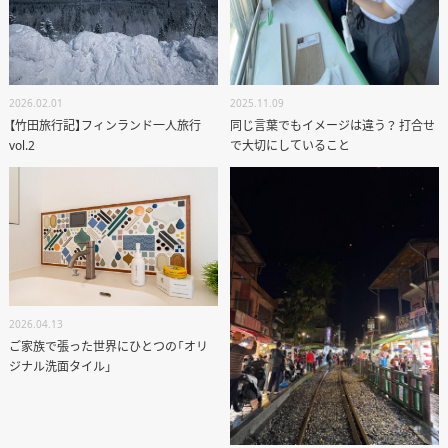
2026.02.01
2025.11.09
【竹田旅行記】フィンランド一人旅行
同じ言葉でもイメージは違う？ 打合せ
vol.2
で大切にしていること
ANATA.
2026.04.13
EVENT
ご家族で張った世界にひとつの「オリ
ジナル洗面タイル」
WORKS
ABOUT US
STAFF BLOG