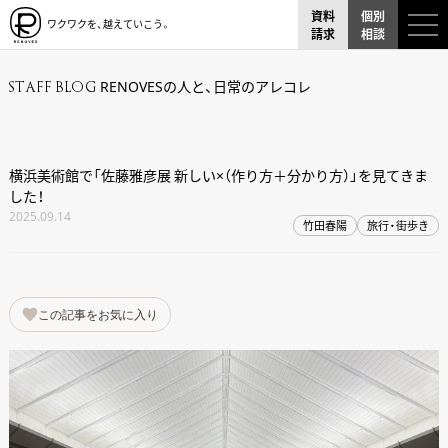
資料
個別
ワクワクを、越えていこう。
請求
相談
RENOVESの人と、日常のアレコレ
STAFF BLOG
横浜美術館で「佐藤雅彦展 新しい×（作り方＋分かり方）」を見てきま
した！
2025.09.14
竹田春陽
旅行・街歩き
この記事をお気に入り