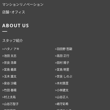
マンションリノベーション
店舗・オフィス
ABOUT US
スタッフ紹介
>ハタノ アキ
>羽田野 哲嗣
>池田 太志
>高田 正行
>世良 浩章
>田村 陽子
>宮島 義直
>宮島 明里
>玉木 雄太
>世良 しのぶ
>泉谷 沙織
>木村茜里
>竹田 春陽
>小林建太
>村上太祐
>山谷正人
>山谷万智子
>嶋守彩希