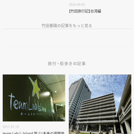
2026.04.05
RECRUIT
【竹田旅行記】台湾編
竹田春陽の記事をもっと見る
資料請求
個別相談
旅行・街歩きの記事
オーナー様専用サイト CLUB RENOVES
2017.01.10
team Lab☆ Island 学ぶ！未来の遊園地