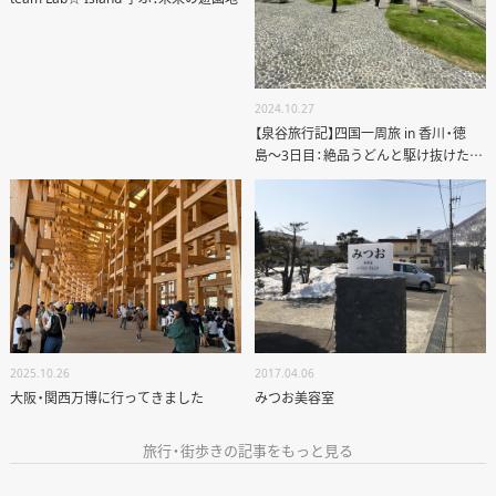
2024.10.27
【泉谷旅行記】四国一周旅 in 香川・徳
島〜3日目：絶品うどんと駆け抜けた大
塚国際美術館〜
2025.10.26
2017.04.06
大阪・関西万博に行ってきました
みつお美容室
旅行・街歩きの記事をもっと見る