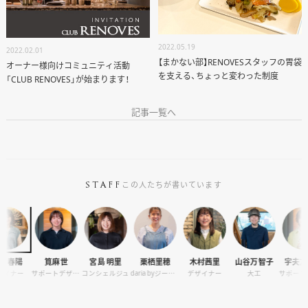
2022.05.19
2022.02.01
【まかない部】RENOVESスタッフの胃袋
オーナー様向けコミュニティ活動
を支える、ちょっと変わった制度
「CLUB RENOVES」が始まります！
記事一覧へ
この人たちが書いています
STAFF
筧麻世
宮島 明里
栗栖里穂
木村茜里
山谷万智子
宇夫方爽帆
世
サポートデザイナー
コンシェルジュ
daria byジーバーFOOD マネージャー
デザイナー
大工
サポートデザイナー
ア