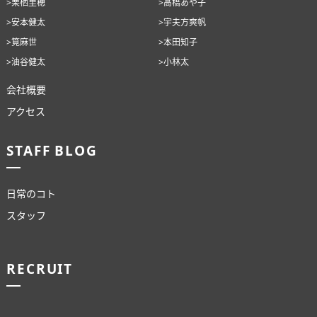
>栗栖里穂
>高橋あや子
>安本健太
>宇夫方爽帆
>筧麻世
>本田知子
>油谷健太
>小林太
会社概要
アクセス
STAFF BLOG
日常のコト
スタッフ
RECRUIT