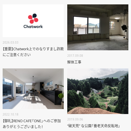
2026.03.03
【重要】Chatwork上でのなりすまし詐欺
にご注意ください
2017.09.08
解体工事
2022.10.18
2019.09.06
【御礼】RENO CAFE「ONE」へのご参加
“破天荒” な公園「養老天命反転地」
ありがとうございました！