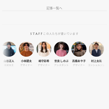
記事一覧へ
この人たちが書いています
STAFF
人
小林建太
嶋守彩希
世良 しのぶ
高橋あや子
村上太祐
宮島 義直
工
デザイナー
デザイナー
アシスタント
デザイナー
コンシェルジュ
デザイナー