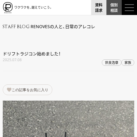
資料
個別
ワクワクを、越えていこう。
請求
相談
RENOVESの人と、日常のアレコレ
STAFF BLOG
ドリフトラジコン始めました！
2025.07.08
世良浩章
家族
この記事をお気に入り