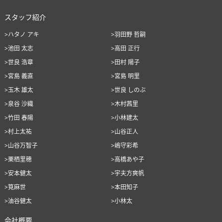
スタッフ紹介
>ハタノ アキ
>羽田野 哲嗣
>池田 太志
>高田 正行
>世良 浩章
>田村 陽子
>宮島 義直
>宮島 明里
>玉木 雄太
>世良 しのぶ
>泉谷 沙織
>木村茜里
>竹田 春陽
>小林建太
>村上太祐
>山谷正人
>山谷万智子
>嶋守彩希
>栗栖里穂
>高橋あや子
>安本健太
>宇夫方爽帆
>筧麻世
>本田知子
>油谷健太
>小林太
会社概要