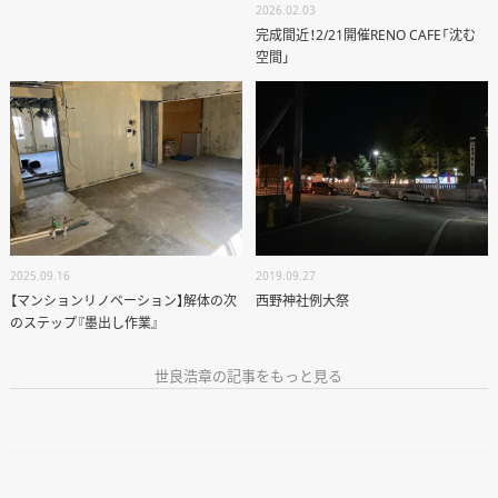
2026.02.03
ANATA.
完成間近！2/21開催RENO CAFE「沈む
EVENT
空間」
WORKS
ABOUT US
STAFF BLOG
RECRUIT
2025.09.16
2019.09.27
資料請求
【マンションリノベーション】解体の次
西野神社例大祭
個別相談
のステップ『墨出し作業』
世良浩章の記事をもっと見る
オーナー様専用サイト CLUB RENOVES