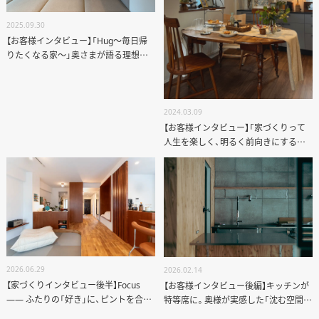
2025.09.30
【お客様インタビュー】「Hug～毎日帰
りたくなる家～」奥さまが語る理想の
暮らし｜10月2日から完成見学会
2024.03.09
【お客様インタビュー】「家づくりって
人生を楽しく、明るく前向きにするも
のだと思います」
2026.06.29
2026.02.14
【家づくりインタビュー後半】Focus
【お客様インタビュー後編】キッチンが
—— ふたりの「好き」に、ピントを合わ
特等席に。奥様が実感した「沈む空間」
せる家
で始まる新しい日常