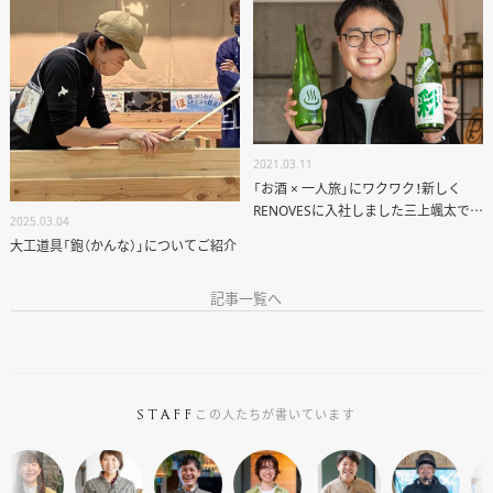
2021.03.11
「お酒 × 一人旅」にワクワク！新しく
RENOVESに入社しました三上颯太で
2025.03.04
す！
大工道具「鉋（かんな）」についてご紹介
記事一覧へ
この人たちが書いています
STAFF