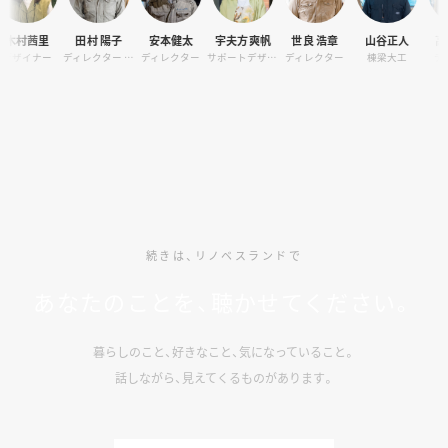
茜里
田村 陽子
安本健太
宇夫方爽帆
世良 浩章
山谷正人
高田 正
ナー
ディレクター / オーナーサポート
ディレクター
サポートデザイナー
ディレクター
棟梁大工
デザイナ
続きは、リノベスランドで
あなたのことを、聴かせてください。
暮らしのこと、好きなこと、気になっていること。
話しながら、見えてくるものがあります。