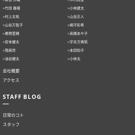
>竹田 春陽
>小林建太
>村上太祐
>山谷正人
>山谷万智子
>嶋守彩希
>栗栖里穂
>高橋あや子
>安本健太
>宇夫方爽帆
>筧麻世
>本田知子
>油谷健太
>小林太
会社概要
アクセス
STAFF BLOG
日常のコト
スタッフ