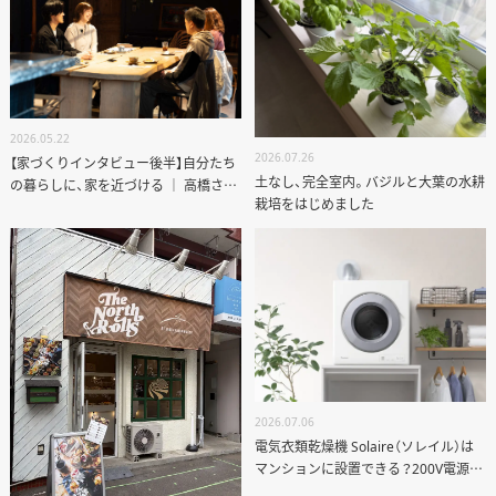
2026.05.22
2026.07.26
【家づくりインタビュー後半】自分たち
土なし、完全室内。バジルと大葉の水耕
の暮らしに、家を近づける ｜ 高橋さん
栽培をはじめました
ご夫妻のリノベーション
ANATA.
2026.07.06
EVENT
電気衣類乾燥機 Solaire（ソレイル）は
マンションに設置できる？200V電源・
WORKS
排気ルート・リノベーションの注意点