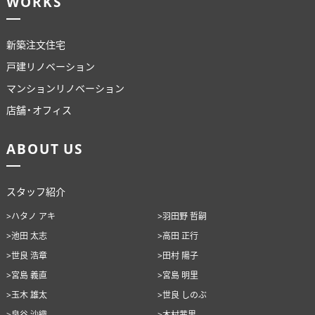
WORKS
新築注文住宅
戸建リノベーション
マンションリノベーション
店舗・オフィス
ABOUT US
スタッフ紹介
>ハタノ アキ
>羽田野 哲嗣
>池田 太志
>高田 正行
>世良 浩章
>田村 陽子
>宮島 義直
>宮島 明里
>玉木 雄太
>世良 しのぶ
>泉谷 沙織
>木村茜里