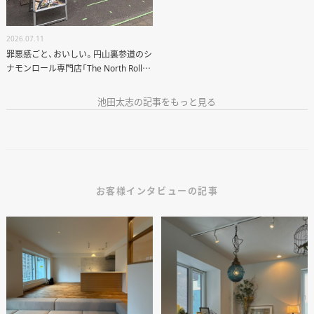
ABOUT US
STAFF BLOG
2026.07.11
罪悪感ごと、おいしい。円山裏参道のシ
RECRUIT
ナモンロール専門店「The North Rolls」
へ
池田太志の記事をもっと見る
資料請求
個別相談
お客様インタビューの記事
オーナー様専用サイト CLUB RENOVES