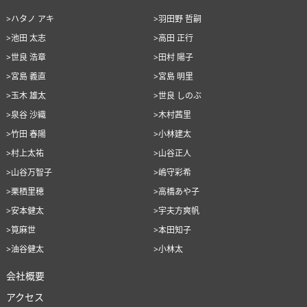
>ハタノ アキ
>羽田野 哲嗣
>池田 太志
>高田 正行
>世良 浩章
>田村 陽子
>宮島 義直
>宮島 明里
>玉木 雄太
>世良 しのぶ
>泉谷 沙織
>木村茜里
>竹田 春陽
>小林建太
>村上太祐
>山谷正人
>山谷万智子
>嶋守彩希
>栗栖里穂
>高橋あや子
>安本健太
>宇夫方爽帆
>筧麻世
>本田知子
>油谷健太
>小林太
会社概要
アクセス