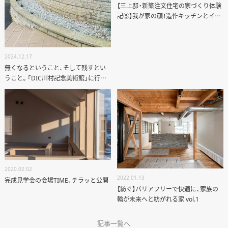
【三上邸・新築注文住宅の家づくり体験
記⑤】我が家の顔！造作キッチンとイン
テリア
2024.12.17
無くなるということ、そして残すとい
うこと。「DIC川村記念美術館」に行っ
てきました。
2020.02.02
2022.01.13
完成見学会の会場TIME、チラッと公開
【紡ぐ】バリアフリーで快適に、家族の
輪が未来へと紡がれる家 vol.1
記事一覧へ