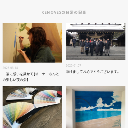
RENOVESの日常の記事
ANATA.
2020.01.07
2026.03.18
EVENT
あけましておめでとうございます。
一筆に想いを乗せて【オーナーさんと
の楽しい夜の会】
WORKS
ABOUT US
STAFF BLOG
RECRUIT