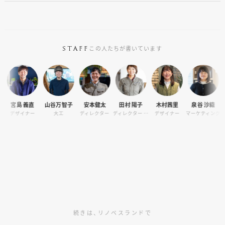
この人たちが書いています
STAFF
 義直
山谷万智子
安本健太
田村 陽子
木村茜里
泉谷 沙織
宮島 
イナー
大工
ディレクター
ディレクター / オーナーサポート
デザイナー
マーケティング
コンシェ
続きは、リノベスランドで