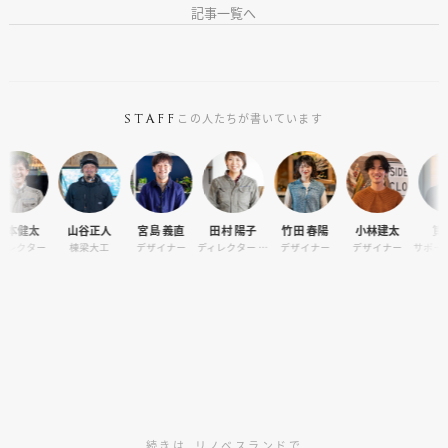
記事一覧へ
この人たちが書いています
STAFF
山谷正人
宮島 義直
田村 陽子
竹田 春陽
小林建太
筧麻世
山谷
棟梁大工
デザイナー
ディレクター / オーナーサポート
デザイナー
デザイナー
サポートデザイナー
続きは、リノベスランドで