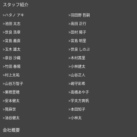
スタッフ紹介
>ハタノ アキ
>羽田野 哲嗣
>池田 太志
>高田 正行
>世良 浩章
>田村 陽子
>宮島 義直
>宮島 明里
>玉木 雄太
>世良 しのぶ
>泉谷 沙織
>木村茜里
>竹田 春陽
>小林建太
>村上太祐
>山谷正人
>山谷万智子
>嶋守彩希
>栗栖里穂
>高橋あや子
>安本健太
>宇夫方爽帆
>筧麻世
>本田知子
>油谷健太
>小林太
会社概要