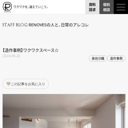
資料
個別
ワクワクを、越えていこう。
請求
相談
RENOVESの人と、日常のアレコレ
STAFF BLOG
【造作事例】ワクワクスペース☆
2024.06.26
泉谷沙織
造作事例
この記事をお気に入り