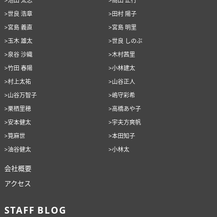
>世良 浩章
>田村 陽子
>宮島 義直
>宮島 明里
>玉木 雄太
>世良 しのぶ
>泉谷 沙織
>木村茜里
>竹田 春陽
>小林建太
>村上太祐
>山谷正人
>山谷万智子
>嶋守彩希
>栗栖里穂
>高橋あや子
>安本健太
>宇夫方爽帆
>筧麻世
>本田知子
>油谷健太
>小林太
会社概要
アクセス
STAFF BLOG