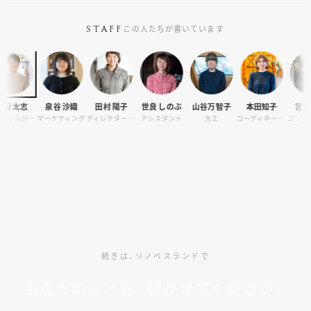
この人たちが書いています
STAFF
泉谷 沙織
田村 陽子
世良 しのぶ
山谷万智子
本田知子
宮島 明里
世良
ーケティング
ディレクター / オーナーサポート
アシスタント
大工
コーディネーター
コンシェルジュ
ディ
続きは、リノベスランドで
あなたのことを、聴かせてください。