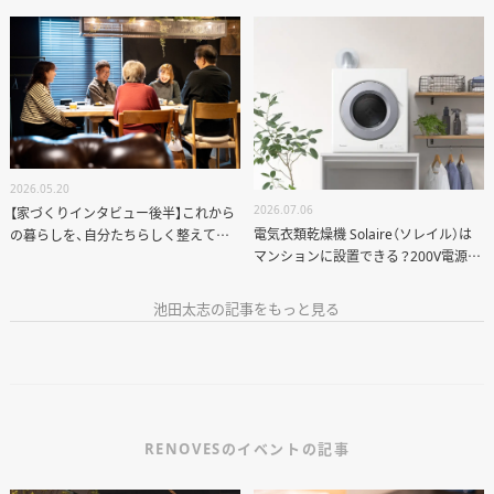
へ
2026.05.20
2026.07.06
【家づくりインタビュー後半】これから
電気衣類乾燥機 Solaire（ソレイル）は
の暮らしを、自分たちらしく整えてい
マンションに設置できる？200V電源・
く
排気ルート・リノベーションの注意点
池田太志の記事をもっと見る
RENOVESのイベントの記事