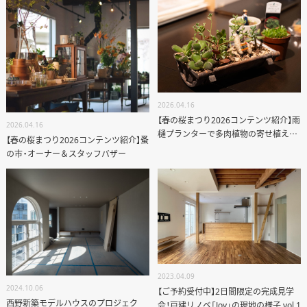
2026.04.16
【春の桜まつり2026コンテンツ紹介】雨
2026.04.16
樋プランターで多肉植物の寄せ植え体
【春の桜まつり2026コンテンツ紹介】蚤
験
の市・オーナー＆スタッフバザー
2023.04.09
2024.10.06
【ご予約受付中】2日間限定の完成見学
西野新築モデルハウスのプロジェク
会！戸建リノベ「Joy」の現地の様子 vol.1