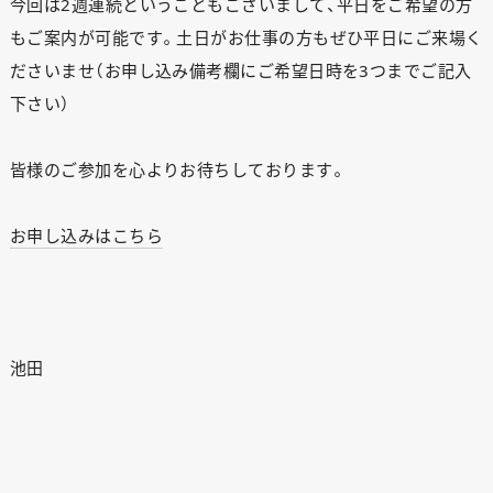
EVENT
今回は2週連続ということもございまして、平日をご希望の方
もご案内が可能です。土日がお仕事の方もぜひ平日にご来場く
WORKS
ださいませ（お申し込み備考欄にご希望日時を3つまでご記入
ABOUT US
下さい）
STAFF BLOG
RECRUIT
皆様のご参加を心よりお待ちしております。
資料請求
お申し込みはこちら
個別相談
池田
オーナー様専用サイト CLUB RENOVES