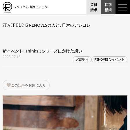
資料
個別
ワクワクを、越えていこう。
請求
相談
RENOVESの人と、日常のアレコレ
STAFF BLOG
新イベント「Thinks.」シリーズにかけた想い
2023.07.18
宮島明里
RENOVESのイベント
この記事をお気に入り