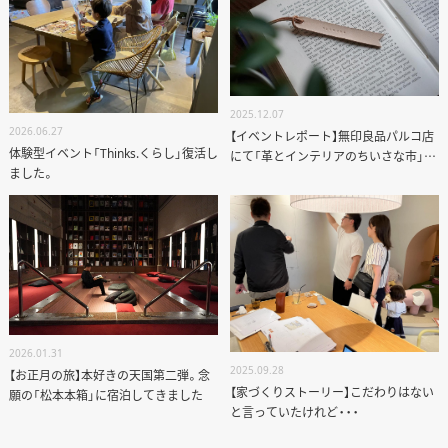
2025.12.07
2026.06.27
【イベントレポート】無印良品パルコ店
体験型イベント「Thinks.くらし」復活し
にて「革とインテリアのちいさな市」を
ました。
開催しました
2026.01.31
2025.09.28
【お正月の旅】本好きの天国第二弾。念
【家づくりストーリー】こだわりはない
願の「松本本箱」に宿泊してきました
と言っていたけれど・・・
ANATA.