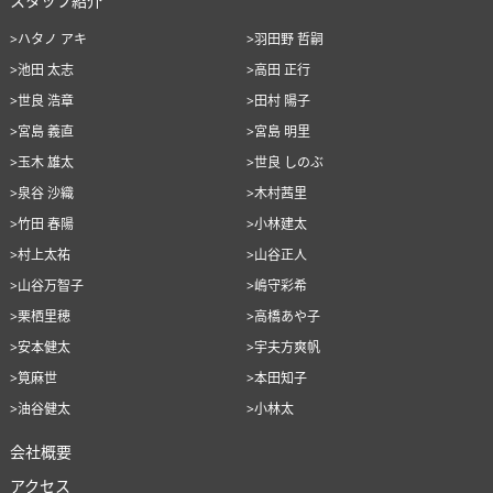
スタッフ紹介
>ハタノ アキ
>羽田野 哲嗣
>池田 太志
>高田 正行
>世良 浩章
>田村 陽子
>宮島 義直
>宮島 明里
>玉木 雄太
>世良 しのぶ
>泉谷 沙織
>木村茜里
>竹田 春陽
>小林建太
>村上太祐
>山谷正人
>山谷万智子
>嶋守彩希
>栗栖里穂
>高橋あや子
>安本健太
>宇夫方爽帆
>筧麻世
>本田知子
>油谷健太
>小林太
会社概要
アクセス