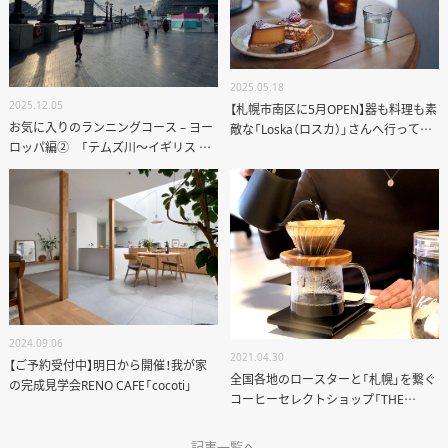
2025.05.18
2025.12.05
【札幌市南区に5月OPEN】器も料理も素
お気に入りのランニングコース – ヨー
敵な「Loska（ロスカ）」さんへ行ってき
ロッパ編② 「テムズ川〜イギリス ロ
ました
ンドン〜」
2024.09.06
2021.04.30
【ご予約受付中】明日から開催！我が家
全国各地のロースターと「札幌」を繋ぐ
の完成見学会RENO CAFE「cocoti」
コーヒーセレクトショップ「THE
RELAY」
記事一覧へ