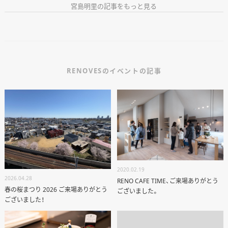
宮島明里の記事をもっと見る
EVENT
WORKS
ABOUT US
STAFF BLOG
RENOVESのイベントの記事
RECRUIT
資料請求
個別相談
2020.02.19
2026.04.28
RENO CAFE TIME、ご来場ありがとう
春の桜まつり 2026 ご来場ありがとう
ございました。
オーナー様専用サイト CLUB RENOVES
ございました！