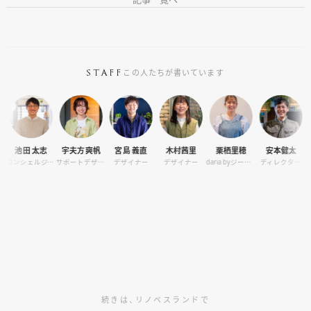
この人たちが書いています
STAFF
池田 太志
宇夫方爽帆
宮島 義直
木村茜里
栗栖里穂
安本健太
小林
コンシェルジュ・カメラマン
サポートデザイナー
デザイナー
デザイナー
daria byジーバーFOOD マネージャー
ディレクター
デザ
続きは、リノベスランドで