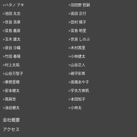
>ハタノ アキ
>羽田野 哲嗣
>池田 太志
>高田 正行
>世良 浩章
>田村 陽子
>宮島 義直
>宮島 明里
>玉木 雄太
>世良 しのぶ
>泉谷 沙織
>木村茜里
>竹田 春陽
>小林建太
>村上太祐
>山谷正人
>山谷万智子
>嶋守彩希
>栗栖里穂
>高橋あや子
>安本健太
>宇夫方爽帆
>筧麻世
>本田知子
>油谷健太
>小林太
会社概要
アクセス