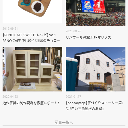
2019.09.21
2025.08.26
【RENO CAFE SWEETSレシピ】No.1
リバプールVS横浜F・マリノス
RENO CAFE ‟PLUS+”『秘密のチョコケ
ーキ』
ANATA.
EVENT
WORKS
ABOUT US
2021.01.17
2020.04.23
STAFF BLOG
【bon voyage】家づくりストーリー第1
造作家具の制作現場を徹底レポート！
話『白い三角屋根のお家』
RECRUIT
記事一覧へ