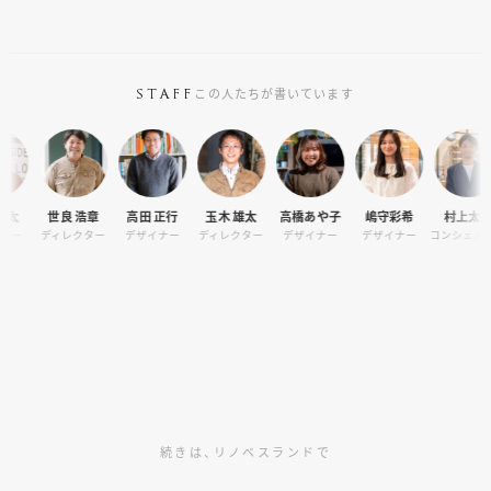
資料請求
個別相談
この人たちが書いています
STAFF
オーナー様専用サイト CLUB RENOVES
世良 浩章
高田 正行
玉木 雄太
高橋あや子
嶋守彩希
村上太祐
ディレクター
デザイナー
ディレクター
デザイナー
デザイナー
コンシェルジュ
続きは、リノベスランドで