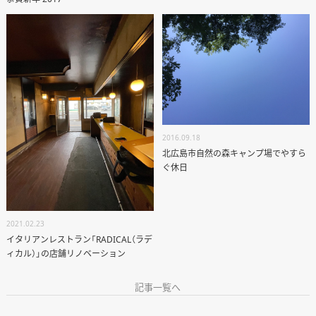
2016.09.18
ANATA.
北広島市自然の森キャンプ場でやすら
EVENT
ぐ休日
WORKS
ABOUT US
2021.02.23
STAFF BLOG
イタリアンレストラン「RADICAL（ラデ
ィカル）」の店舗リノベーション
RECRUIT
記事一覧へ
資料請求