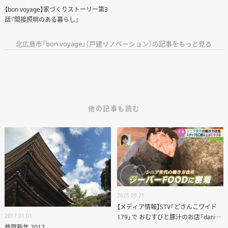
【bon voyage】家づくりストーリー第3
話『間接照明のある暮らし』
北広島市「bon voyage」（戸建リノベーション）の記事をもっと見る
他の記事も読む
2025.09.21
【メディア情報】STV「どさんこワイド
2017.01.01
179」で おむすびと豚汁のお店「daria
by ジーバーFOOD」が紹介されました
恭賀新年 2017