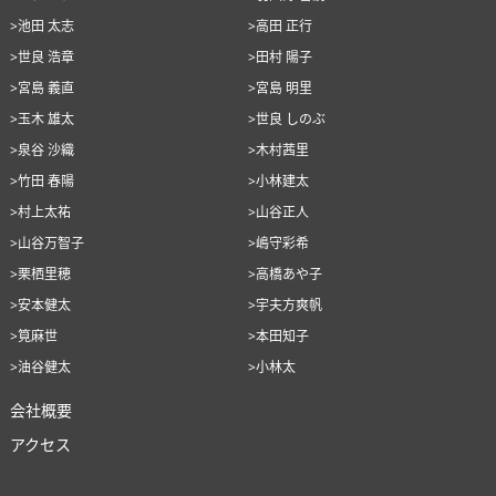
>池田 太志
>高田 正行
>世良 浩章
>田村 陽子
>宮島 義直
>宮島 明里
>玉木 雄太
>世良 しのぶ
>泉谷 沙織
>木村茜里
>竹田 春陽
>小林建太
>村上太祐
>山谷正人
>山谷万智子
>嶋守彩希
>栗栖里穂
>高橋あや子
>安本健太
>宇夫方爽帆
>筧麻世
>本田知子
>油谷健太
>小林太
会社概要
アクセス