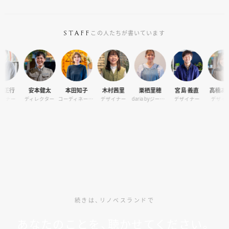
個別相談
この人たちが書いています
STAFF
オーナー様専用サイト CLUB RENOVES
行
安本健太
本田知子
木村茜里
栗栖里穂
宮島 義直
高橋あや子
ー
ディレクター
コーディネーター
デザイナー
daria byジーバーFOOD マネージャー
デザイナー
デザイナー
続きは、リノベスランドで
あなたのことを、聴かせてください。