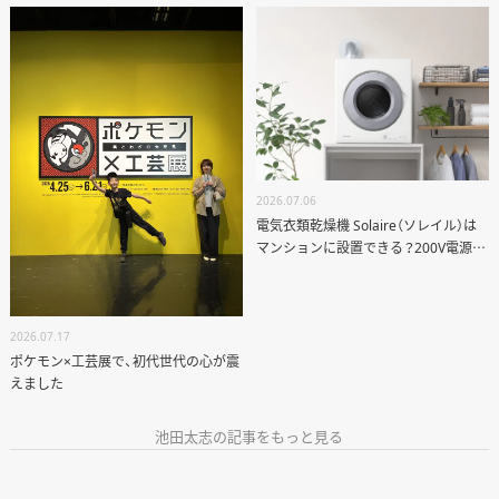
く
ご夫妻のリノベーション
2026.07.06
ANATA.
電気衣類乾燥機 Solaire（ソレイル）は
マンションに設置できる？200V電源・
EVENT
排気ルート・リノベーションの注意点
WORKS
ABOUT US
2026.07.17
ポケモン×工芸展で、初代世代の心が震
STAFF BLOG
えました
RECRUIT
池田太志の記事をもっと見る
資料請求