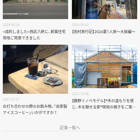
2024.06.24
2024.09.02
<成約しました>西区八軒に、新築住宅
【田村旅行記】2024夏1人旅〜大阪編〜
用地ご用意できました
2022.10.30
2021.07.31
【藤野リノベモデル】❝木の温もりを感
お打ち合わせの際のお飲み物、「自家製
じ、木を魅せる家❞現地の様子をご案内
アイスコーヒー」いかがですか？
します！
記事一覧へ