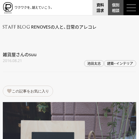
資料
個別
ワクワクを、越えていこう。
請求
相談
RENOVESの人と、日常のアレコレ
STAFF BLOG
雑貨屋さんのsuu
2016.08.21
池田太志
建築・インテリア
この記事をお気に入り