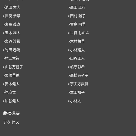
>池田 太志
>高田 正行
>世良 浩章
>田村 陽子
>宮島 義直
>宮島 明里
>玉木 雄太
>世良 しのぶ
>泉谷 沙織
>木村茜里
>竹田 春陽
>小林建太
>村上太祐
>山谷正人
>山谷万智子
>嶋守彩希
>栗栖里穂
>高橋あや子
>安本健太
>宇夫方爽帆
>筧麻世
>本田知子
>油谷健太
>小林太
会社概要
アクセス