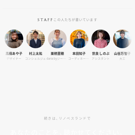
この人たちが書いています
STAFF
あや子
村上太祐
栗栖里穂
本田知子
世良 しのぶ
山谷万智子
宮島 明
イナー
コンシェルジュ
daria byジーバーFOOD マネージャー
コーディネーター
アシスタント
大工
コンシェル
続きは、リノベスランドで
あなたのことを、聴かせてください。